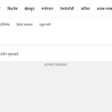
ा
बिज़नेस
खेलकूद
मनोरंजन
टेक्नोलॉजी
करियर
अजब-गज
ंटेलिजेंस
क्रिकेट समाचार
राहुल गांधी
ेहतरीन मुकाबले
ADVERTISEMENT