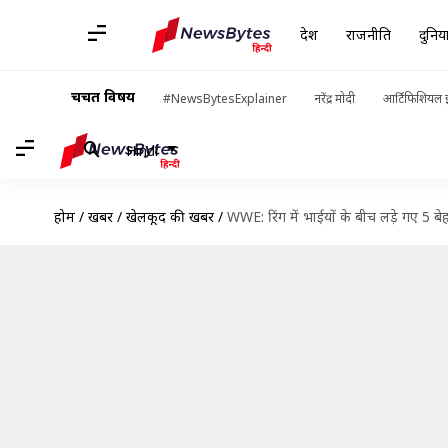
देश
राजनीति
दुनिय
चर्चित विषय
#NewsBytesExplainer
नरेंद्र मोदी
आर्टिफिशियल इ
Hindi
होम
/
खबरें
/
खेलकूद की खबरें
/
WWE: रिंग में भाईयों के बीच लड़े गए 5 ब