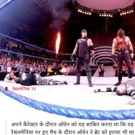
WWE: रिंग में भाईयों के बीच लड़े गए 
लेखन
Jul 20, 2019
08:53 am
Neeraj Pandey
क्या है खबर?
WWE के चेयरमैन विंस मैकमैहन अपनी कंपनी में भाईयों को लड़
वह हमेशा कोशिश करते हैं कि फाइट में रिश्ते बीच में ना आएं
विंस को यह चीज पता है कि किसी भी शो को रोमांचक बनाने 
रेसलमेनिया 10
ब्रेट हार्ट बनाम ओवेन हार्ट
इस मुकाबले को बेस्ट पीपीवी मैच माना जाता है चाहे इसे रेसलम
ओवेन हार्ट को उस स्टोरीलाइन में रखा गया था जिसमें वह जलन
अपने कैरेक्टर के दौरान ओवेन को यह साबित करना था कि वह ब्र
रेसलमेनिया पर हुए मैच के दौरान ओवेन ने ब्रेट को हराया भी था