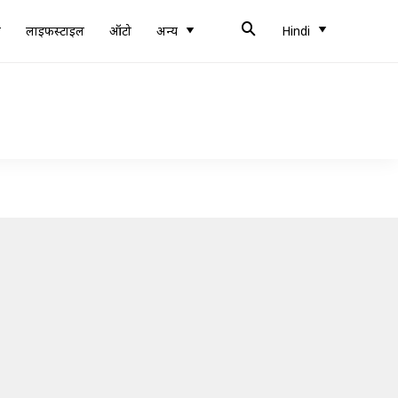
ब
लाइफस्टाइल
ऑटो
अन्य
Hindi