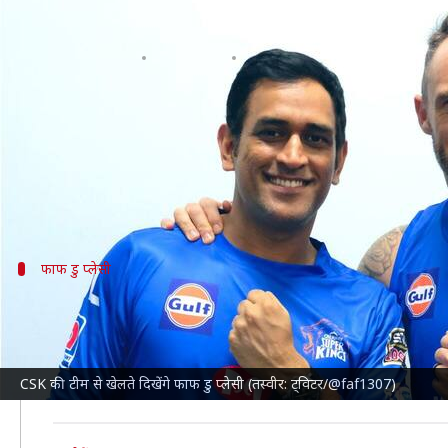
दक्षिण अफ्रीका में होने वाली टी-20 लीग 
लेखन
Aug 11, 2022
03:20 pm
Neeraj Pandey
क्या है खबर?
दक्षिण अफ्रीका में अगले साल से शुरु होने जा रही टी-20 ली
मालिकों ने ही खरीदी हैं।
फाफ डु प्लेसी
CSK ग्रुप से जुड़े डु प्लेसी
जोहान्सबर्ग की टीम खरीदने वाली चेन्नई सुपर किंग्स (CSK) ने
खेला है। इस बीच केवल 2016 और 2017 में वह टीम से नहीं खे
CSK की टीम से खेलते दिखेंगे फाफ डु प्लेसी (तस्वीर: ट्विटर/@faf1307)
पिछले IPL सीजन में CSK ने उन्हें रिलीज किया था और फिर
रॉ