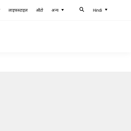
ब
लाइफस्टाइल
ऑटो
अन्य
Hindi