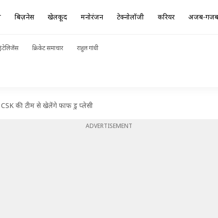
ा
बिज़नेस
खेलकूद
मनोरंजन
टेक्नोलॉजी
करियर
अजब-गज
ंटेलिजेंस
क्रिकेट समाचार
राहुल गांधी
ं CSK की टीम से खेलेंगे फाफ डु प्लेसी
ADVERTISEMENT