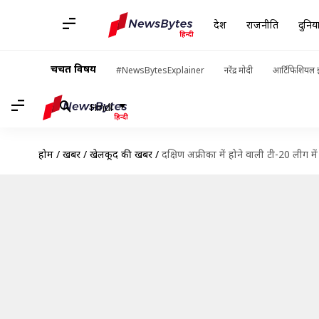
देश
राजनीति
दुनिय
चर्चित विषय
#NewsBytesExplainer
नरेंद्र मोदी
आर्टिफिशियल इ
Hindi
होम
/
खबरें
/
खेलकूद की खबरें
/
दक्षिण अफ्रीका में होने वाली टी-20 लीग मे