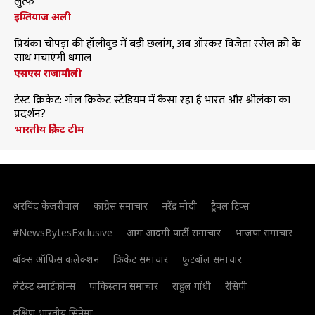
लुत्फ
इम्तियाज अली
प्रियंका चोपड़ा की हॉलीवुड में बड़ी छलांग, अब ऑस्कर विजेता रसेल क्रो के
साथ मचाएंगी धमाल
एसएस राजामौली
टेस्ट क्रिकेट: गॉल क्रिकेट स्टेडियम में कैसा रहा है भारत और श्रीलंका का
प्रदर्शन?
भारतीय क्रिकेट टीम
अरविंद केजरीवाल
कांग्रेस समाचार
नरेंद्र मोदी
ट्रैवल टिप्स
#NewsBytesExclusive
आम आदमी पार्टी समाचार
भाजपा समाचार
बॉक्स ऑफिस कलेक्शन
क्रिकेट समाचार
फुटबॉल समाचार
लेटेस्ट स्मार्टफोन्स
पाकिस्तान समाचार
राहुल गांधी
रेसिपी
दक्षिण भारतीय सिनेमा