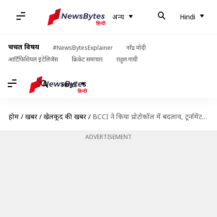
अन्य
Hindi
चर्चित विषय
#NewsBytesExplainer
नरेंद्र मोदी
आर्टिफिशियल इंटेलिजेंस
क्रिकेट समाचार
राहुल गांधी
Hindi
होम
/
खबरें
/
खेलकूद की खबरें
/
BCCI ने किया प्रोटोकॉल में बदलाव, टूर्नामेंट की शुरुआत से ही उपलब्ध होंगे ऑस्ट्रेलिया-इंग्लैंड के खिलाड़ी
ADVERTISEMENT