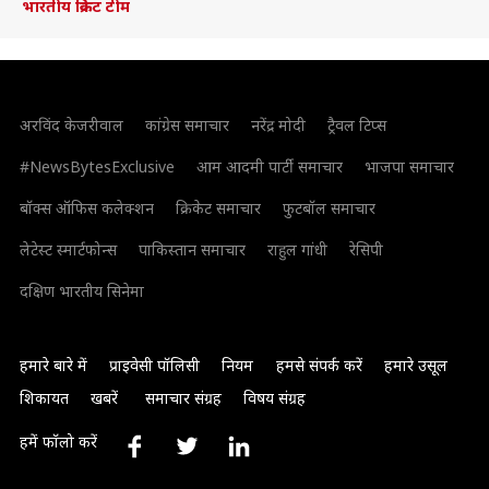
भारतीय क्रिकेट टीम
अरविंद केजरीवाल
कांग्रेस समाचार
नरेंद्र मोदी
ट्रैवल टिप्स
#NewsBytesExclusive
आम आदमी पार्टी समाचार
भाजपा समाचार
बॉक्स ऑफिस कलेक्शन
क्रिकेट समाचार
फुटबॉल समाचार
लेटेस्ट स्मार्टफोन्स
पाकिस्तान समाचार
राहुल गांधी
रेसिपी
दक्षिण भारतीय सिनेमा
हमारे बारे में
प्राइवेसी पॉलिसी
नियम
हमसे संपर्क करें
हमारे उसूल
शिकायत
खबरें
समाचार संग्रह
विषय संग्रह
हमें फॉलो करें