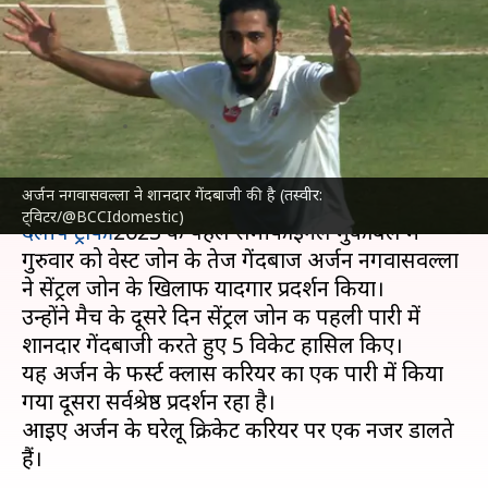
नगवासवल्ला ने सेंट्रल जोन के
खिलाफ झटके 5 विकेट, जानिए
उनके आंकड़े
लेखन
Jul 06, 2023
02:49 pm
आदर्श कुमार
क्या है खबर?
अर्जन नगवासवल्ला ने शानदार गेंदबाजी की है (तस्वीर:
ट्विटर/@BCCIdomestic)
दलीप ट्रॉफी
2023 के पहले सेमीफाइनल मुकाबले में
गुरुवार को वेस्ट जोन के तेज गेंदबाज अर्जन नगवासवल्ला
ने सेंट्रल जोन के खिलाफ यादगार प्रदर्शन किया।
उन्होंने मैच के दूसरे दिन सेंट्रल जोन की पहली पारी में
शानदार गेंदबाजी करते हुए 5 विकेट हासिल किए।
यह अर्जन के फर्स्ट क्लास करियर का एक पारी में किया
गया दूसरा सर्वश्रेष्ठ प्रदर्शन रहा है।
आइए अर्जन के घरेलू क्रिकेट करियर पर एक नजर डालते