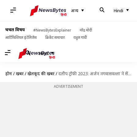
अन्य
Hindi
चर्चित विषय
#NewsBytesExplainer
नरेंद्र मोदी
आर्टिफिशियल इंटेलिजेंस
क्रिकेट समाचार
राहुल गांधी
Hindi
होम
/
खबरें
/
खेलकूद की खबरें
/
दलीप ट्रॉफी 2023: अर्जन नगवासवल्ला ने सेंट्रल जोन के खिलाफ झटके 5 विकेट, जानिए उनके आंकड़े
ADVERTISEMENT