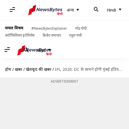
अन्य
Hindi
चर्चित विषय
#NewsBytesExplainer
नरेंद्र मोदी
आर्टिफिशियल इंटेलिजेंस
क्रिकेट समाचार
राहुल गांधी
Hindi
होम
/
खबरें
/
खेलकूद की खबरें
/
IPL 2020: DC के सामने होगी मुंबई इंडियंस, पढ़ें पिच रिपोर्ट और ड्रीम इलेवन
ADVERTISEMENT