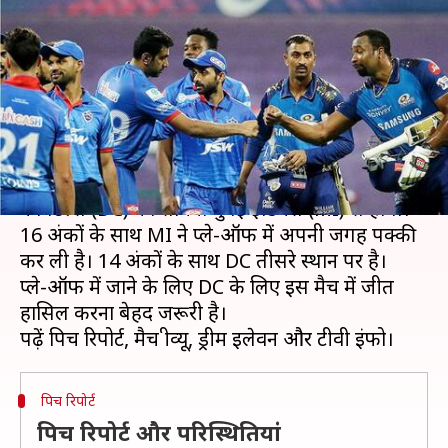
इंडियंस, पढ़ें पिच रिपोर्ट और ड्रीम
इलेवन
लेखन
Oct 30, 2020
08:00 pm
Neeraj Pandey
क्या है खबर?
इंडियन प्रीमियर लीग (IPL) के 51वें मुकाबले में दिल्ली
कैपिटल्स (DC) का सामना मुंबई इंडियंस (MI) से होगा।
16 अंकों के साथ MI ने प्ले-ऑफ में अपनी जगह पक्की
कर ली है। 14 अंकों के साथ DC तीसरे स्थान पर है।
प्ले-ऑफ में जाने के लिए DC के लिए इस मैच में जीत
हासिल करना बेहद जरूरी है।
पिच रिपोर्ट
पिच रिपोर्ट और परिस्थितियां