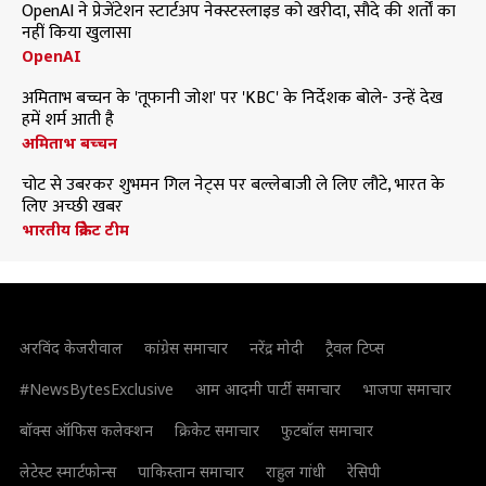
OpenAI ने प्रेजेंटेशन स्टार्टअप नेक्स्टस्लाइड को खरीदा, सौदे की शर्तों का
नहीं किया खुलासा
OpenAI
अमिताभ बच्चन के 'तूफानी जोश' पर 'KBC' के निर्देशक बोले- उन्हें देख
हमें शर्म आती है
अमिताभ बच्चन
चोट से उबरकर शुभमन गिल नेट्स पर बल्लेबाजी ले लिए लौटे, भारत के
लिए अच्छी खबर
भारतीय क्रिकेट टीम
अरविंद केजरीवाल
कांग्रेस समाचार
नरेंद्र मोदी
ट्रैवल टिप्स
#NewsBytesExclusive
आम आदमी पार्टी समाचार
भाजपा समाचार
बॉक्स ऑफिस कलेक्शन
क्रिकेट समाचार
फुटबॉल समाचार
लेटेस्ट स्मार्टफोन्स
पाकिस्तान समाचार
राहुल गांधी
रेसिपी