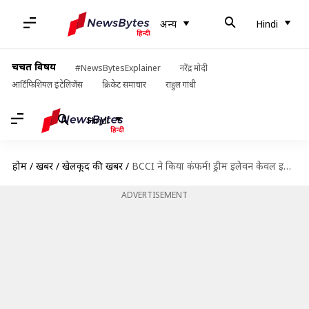
अन्य
Hindi
चर्चित विषय
#NewsBytesExplainer
नरेंद्र मोदी
आर्टिफिशियल इंटेलिजेंस
क्रिकेट समाचार
राहुल गांधी
Hindi
होम
/
खबरें
/
खेलकूद की खबरें
/
BCCI ने किया कंफर्म! ड्रीम इलेवन केवल इस साल होगी IPL की टाइटल स्पॉन्सर
ADVERTISEMENT