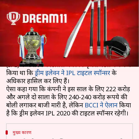
केवल इस साल होगी IPL की टाइटल
स्पॉन्सर
लेखन
Aug 19, 2020
05:46 pm
Neeraj Pandey
क्या है खबर?
UAE में 19 सितंबर से शुरू हो रही इंडियन प्रीमियर लीग
(IPL) के गवर्निंग काउंसिल चेयरमैन बृजेश पटेल ने कंफर्म
किया था कि
ड्रीम इलेवन ने IPL टाइटल स्पॉन्सर
के
अधिकार हासिल कर लिए हैं।
ऐसा कहा गया कि कंपनी ने इस साल के लिए 222 करोड़
और अगले दो सालों के लिए 240-240 करोड़ रूपये की
बोली लगाकर बाजी मारी है, लेकिन
BCCI ने ऐलान
किया
मुख्य कारण