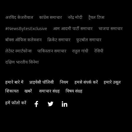
अरविंद केजरीवाल
कांग्रेस समाचार
नरेंद्र मोदी
ट्रैवल टिप्स
#NewsBytesExclusive
आम आदमी पार्टी समाचार
भाजपा समाचार
बॉक्स ऑफिस कलेक्शन
क्रिकेट समाचार
फुटबॉल समाचार
लेटेस्ट स्मार्टफोन्स
पाकिस्तान समाचार
राहुल गांधी
रेसिपी
दक्षिण भारतीय सिनेमा
हमारे बारे में
प्राइवेसी पॉलिसी
नियम
हमसे संपर्क करें
हमारे उसूल
शिकायत
खबरें
समाचार संग्रह
विषय संग्रह
हमें फॉलो करें