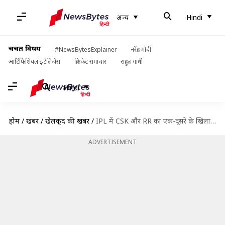
अन्य
Hindi
चर्चित विषय
#NewsBytesExplainer
नरेंद्र मोदी
आर्टिफिशियल इंटेलिजेंस
क्रिकेट समाचार
राहुल गांधी
Hindi
होम
/
खबरें
/
खेलकूद की खबरें
/
IPL में CSK और RR का एक-दूसरे के खिलाफ कैसा रहा है प्रदर्शन? आंकड़ों से जानिए
ADVERTISEMENT