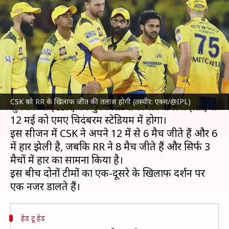
खिलाफ कैसा रहा है प्रदर्शन? आंकड़ों
से जानिए
लेखन
May 11, 2024
02:54 pm
आदर्श कुमार
क्या है खबर?
इंडियन प्रीमियर लीग
(IPL) 2024 के 61वें मैच में
चेन्नई
CSK को RR के खिलाफ जीत की तलाश होगी (तस्वीर: एक्स/@IPL)
सुपरकिंग्स
(CSK) का मुकाबला राजस्थान रॉयल्स (RR) से
12 मई को एमए चिदंबरम स्टेडियम में होगा।
इस सीजन में CSK ने अपने 12 में से 6 मैच जीते हैं और 6
में हार झेली है, जबकि RR ने 8 मैच जीते हैं और सिर्फ 3
मैचों में हार का सामना किया है।
इस बीच दोनों टीमों का एक-दूसरे के खिलाफ प्रदर्शन पर
हेड टू हेड