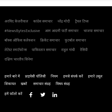
अरविंद केजरीवाल
कांग्रेस समाचार
नरेंद्र मोदी
ट्रैवल टिप्स
#NewsBytesExclusive
आम आदमी पार्टी समाचार
भाजपा समाचार
बॉक्स ऑफिस कलेक्शन
क्रिकेट समाचार
फुटबॉल समाचार
लेटेस्ट स्मार्टफोन्स
पाकिस्तान समाचार
राहुल गांधी
रेसिपी
दक्षिण भारतीय सिनेमा
हमारे बारे में
प्राइवेसी पॉलिसी
नियम
हमसे संपर्क करें
हमारे उसूल
शिकायत
खबरें
समाचार संग्रह
विषय संग्रह
हमें फॉलो करें