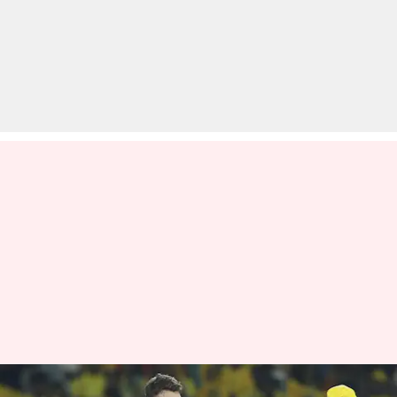
IPL में CSK और RR का एक-दूसरे के