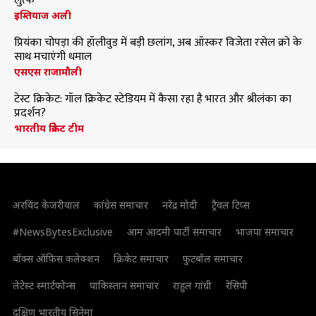
लुत्फ
इम्तियाज अली
प्रियंका चोपड़ा की हॉलीवुड में बड़ी छलांग, अब ऑस्कर विजेता रसेल क्रो के
साथ मचाएंगी धमाल
एसएस राजामौली
टेस्ट क्रिकेट: गॉल क्रिकेट स्टेडियम में कैसा रहा है भारत और श्रीलंका का
प्रदर्शन?
भारतीय क्रिकेट टीम
अरविंद केजरीवाल
कांग्रेस समाचार
नरेंद्र मोदी
ट्रैवल टिप्स
#NewsBytesExclusive
आम आदमी पार्टी समाचार
भाजपा समाचार
बॉक्स ऑफिस कलेक्शन
क्रिकेट समाचार
फुटबॉल समाचार
लेटेस्ट स्मार्टफोन्स
पाकिस्तान समाचार
राहुल गांधी
रेसिपी
दक्षिण भारतीय सिनेमा