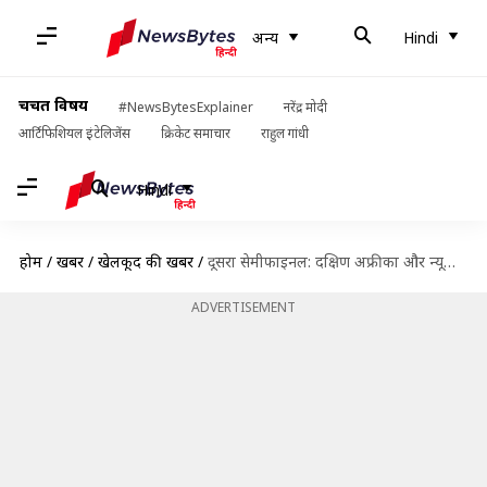
अन्य
Hindi
चर्चित विषय
#NewsBytesExplainer
नरेंद्र मोदी
आर्टिफिशियल इंटेलिजेंस
क्रिकेट समाचार
राहुल गांधी
Hindi
होम
/
खबरें
/
खेलकूद की खबरें
/
दूसरा सेमीफाइनल: दक्षिण अफ्रीका और न्यूजीलैंड का एक-दूसरे के खिलाफ कैसा रहा है प्रदर्शन? जानिए आंकड़े
ADVERTISEMENT