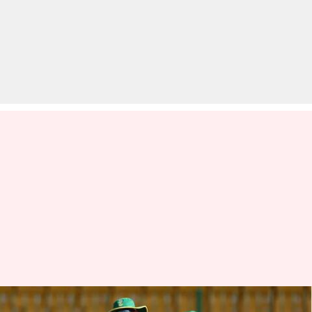
दूसरा सेमीफाइनल: दक्षिण अफ्रीका