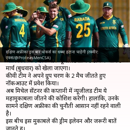
और न्यूजीलैंड का एक-दूसरे के खिलाफ
कैसा रहा है प्रदर्शन? जानिए आंकड़े
लेखन
Mar 04, 2025
12:13 pm
आदर्श कुमार
क्या है खबर?
दक्षिण अफ्रीका इस बार चोकर्स का धब्बा हटाना चाहेगी (तस्वीर:
चैंपियंस ट्रॉफी 2025
का दूसरा सेमीफाइनल मैच
दक्षिण
एक्स/@ProteasMenCSA)
अफ्रीका क्रिकेट टीम
और न्यूजीलैंड क्रिकेट टीम के बीच 5
मार्च (बुधवार) को खेला जाएगा।
कीवी टीम ने अपने ग्रुप चरण के 2 मैच जीतते हुए
नॉकआउट में प्रवेश किया।
अब मिचेल सेंटनर की कप्तानी में न्यूजीलैंड टीम ये
महामुकाबला जीतने की कोशिश करेगी। हालांकि, उनके
सामने दक्षिण अफ्रीका की चुनौती आसान नहीं रहने वाली
है।
इस बीच इस मुकाबले की ड्रीम इलेवन और जरूरी बातें