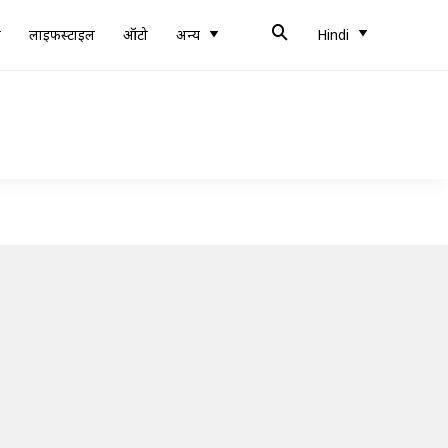
ब
लाइफस्टाइल
ऑटो
अन्य
Hindi