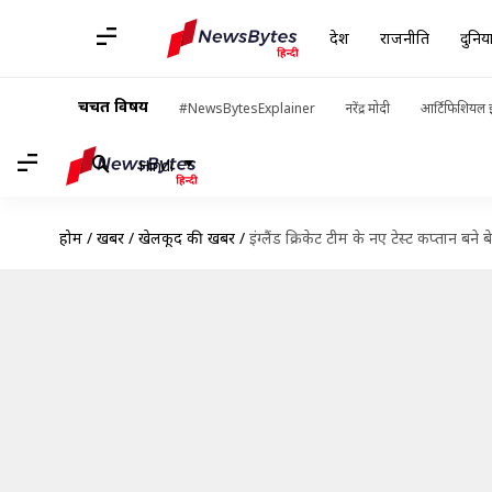
देश
राजनीति
दुनिय
चर्चित विषय
#NewsBytesExplainer
नरेंद्र मोदी
आर्टिफिशियल इ
Hindi
होम
/
खबरें
/
खेलकूद की खबरें
/
इंग्लैंड क्रिकेट टीम के नए टेस्ट कप्तान बने ब