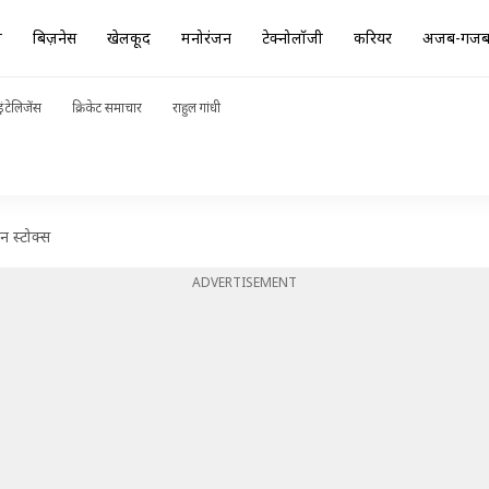
ा
बिज़नेस
खेलकूद
मनोरंजन
टेक्नोलॉजी
करियर
अजब-गज
ंटेलिजेंस
क्रिकेट समाचार
राहुल गांधी
ेन स्टोक्स
ADVERTISEMENT