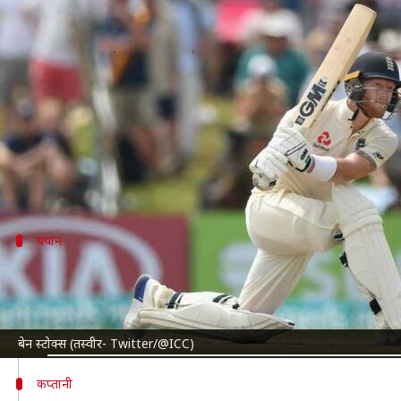
इंग्लैंड क्रिकेट टीम के नए टेस्ट कप्तान ब
लेखन
Apr 28, 2022
03:53 pm
अंकित पसबोला
क्या है खबर?
इंग्लैंड
के स्टार ऑलराउंडर
बेन स्टोक्स
को टेस्ट टीम का कप्तान 
बता दें अब तक 79 टेस्ट खेल चुके स्टोक्स फरवरी 2017 से
बयान
मैं सम्मानित महसूस कर रहा हूं- स्टोक्स
इंग्लैंड का टेस्ट कप्तान नियुक्त किए जाने पर स्टोक्स ने कहा, "
उसके लिए धन्यवाद देना चाहता हूं। वह ड्रेसिंग रूम में मेरे विका
बेन स्टोक्स (तस्वीर- Twitter/@ICC)
कप्तानी