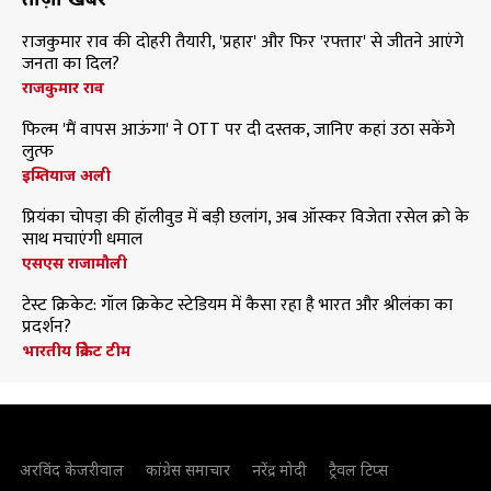
राजकुमार राव की दोहरी तैयारी, 'प्रहार' और फिर 'रफ्तार' से जीतने आएंगे
जनता का दिल?
राजकुमार राव
फिल्म 'मैं वापस आऊंगा' ने OTT पर दी दस्तक, जानिए कहां उठा सकेंगे
लुत्फ
इम्तियाज अली
प्रियंका चोपड़ा की हॉलीवुड में बड़ी छलांग, अब ऑस्कर विजेता रसेल क्रो के
साथ मचाएंगी धमाल
एसएस राजामौली
टेस्ट क्रिकेट: गॉल क्रिकेट स्टेडियम में कैसा रहा है भारत और श्रीलंका का
प्रदर्शन?
भारतीय क्रिकेट टीम
अरविंद केजरीवाल
कांग्रेस समाचार
नरेंद्र मोदी
ट्रैवल टिप्स