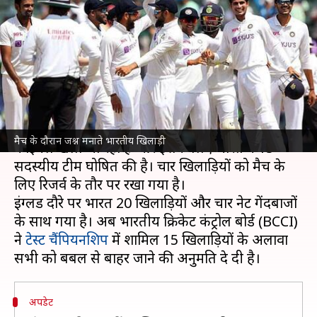
बाहर जा सकेंगे अन्य खिलाड़ी, BCCI
ने दी छूट
लेखन
Jun 20, 2021
01:23 pm
Neeraj Pandey
क्या है खबर?
भारत और न्यूजीलैंड के बीच विश्व टेस्ट चैंपियनशिप
मैच के दौरान जश्न मनाते भारतीय खिलाड़ी
फाइनल खेला जा रहा है और इसके लिए भारत ने 15
सदस्यीय टीम घोषित की है। चार खिलाड़ियों को मैच के
लिए रिजर्व के तौर पर रखा गया है।
इंग्लैंड दौरे पर भारत 20 खिलाड़ियों और चार नेट गेंदबाजों
के साथ गया है। अब भारतीय क्रिकेट कंट्रोल बोर्ड (BCCI)
ने
टेस्ट चैंपियनशिप
में शामिल 15 खिलाड़ियों के अलावा
अपडेट