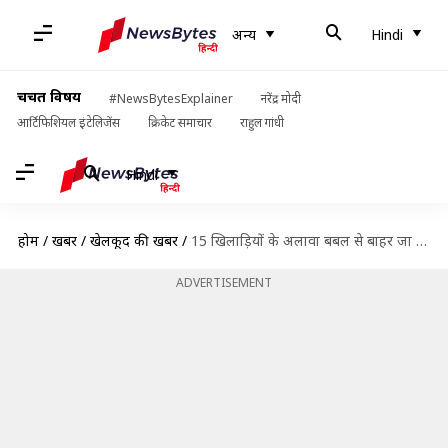
अन्य
Hindi
चर्चित विषय
#NewsBytesExplainer
नरेंद्र मोदी
आर्टिफिशियल इंटेलिजेंस
क्रिकेट समाचार
राहुल गांधी
Hindi
होम
/
खबरें
/
खेलकूद की खबरें
/
15 खिलाड़ियों के अलावा बबल से बाहर जा सकेंगे अन्य खिलाड़ी, BCCI ने दी छूट
ADVERTISEMENT