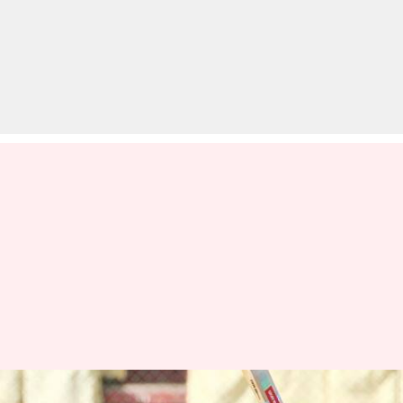
बाबर आजम ने रचा इतिहास, वनडे