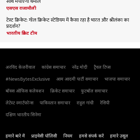
साथ मचाएंगी धमाल
एसएस राजामौली
टेस्ट क्रिकेट: गॉल क्रिकेट स्टेडियम में कैसा रहा है भारत और श्रीलंका का
प्रदर्शन?
भारतीय क्रिकेट टीम
अरविंद केजरीवाल
कांग्रेस समाचार
नरेंद्र मोदी
ट्रैवल टिप्स
#NewsBytesExclusive
आम आदमी पार्टी समाचार
भाजपा समाचार
बॉक्स ऑफिस कलेक्शन
क्रिकेट समाचार
फुटबॉल समाचार
लेटेस्ट स्मार्टफोन्स
पाकिस्तान समाचार
राहुल गांधी
रेसिपी
दक्षिण भारतीय सिनेमा
हमारे बारे में
प्राइवेसी पॉलिसी
नियम
हमसे संपर्क करें
हमारे उसूल