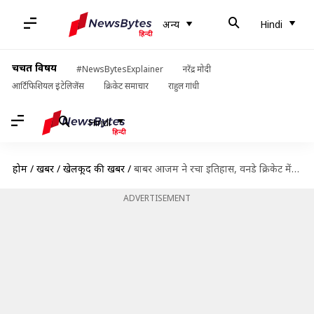
अन्य
Hindi
चर्चित विषय
#NewsBytesExplainer
नरेंद्र मोदी
आर्टिफिशियल इंटेलिजेंस
क्रिकेट समाचार
राहुल गांधी
Hindi
होम
/
खबरें
/
खेलकूद की खबरें
/
बाबर आजम ने रचा इतिहास, वनडे क्रिकेट में सबसे तेज 5,000 रन बनाने वाले बल्लेबाज बने
ADVERTISEMENT