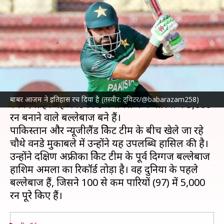
क्रिकेट में सबसे तेज 5,000 रन बनाने
वाले बल्लेबाज बने
लेखन
May 05, 2023
06:36 pm
आदर्श कुमार
क्या है खबर?
पाकिस्तान क्रिकेट टीम
के कप्तान
बाबर आजम
ने इतिहास
बाबर आजम ने इतिहास रच दिया है (तस्वीर: ट्विटर/@babarazam258)
रच दिया है। वह वनडे क्रिकेट में सबसे कम पारियों में 5,000
रन बनाने वाले बल्लेबाज बने हैं।
पाकिस्तान और न्यूजीलैंड क्रिकेट टीम के बीच खेले जा रहे
चौथे वनडे मुकाबले में उन्होंने यह उपलब्धि हासिल की है।
उन्होंने दक्षिण अफ्रीका क्रिकेट टीम के पूर्व दिग्गज बल्लेबाज
हाशिम अमला का रिकॉर्ड तोड़ा है। वह दुनिया के पहले
बल्लेबाज हैं, जिसने 100 से कम पारियों (97) में 5,000