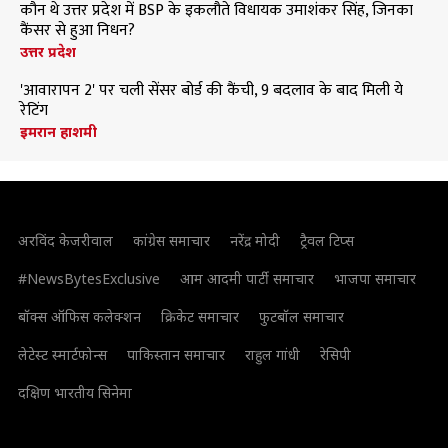
कौन थे उत्तर प्रदेश में BSP के इकलौते विधायक उमाशंकर सिंह, जिनका
कैंसर से हुआ निधन?
उत्तर प्रदेश
'आवारापन 2' पर चली सेंसर बोर्ड की कैंची, 9 बदलाव के बाद मिली ये
रेटिंग
इमरान हाशमी
अरविंद केजरीवाल
कांग्रेस समाचार
नरेंद्र मोदी
ट्रैवल टिप्स
#NewsBytesExclusive
आम आदमी पार्टी समाचार
भाजपा समाचार
बॉक्स ऑफिस कलेक्शन
क्रिकेट समाचार
फुटबॉल समाचार
लेटेस्ट स्मार्टफोन्स
पाकिस्तान समाचार
राहुल गांधी
रेसिपी
दक्षिण भारतीय सिनेमा