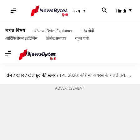
अन्य
Hindi
चर्चित विषय
#NewsBytesExplainer
नरेंद्र मोदी
आर्टिफिशियल इंटेलिजेंस
क्रिकेट समाचार
राहुल गांधी
Hindi
होम
/
खबरें
/
खेलकूद की खबरें
/
IPL 2020: कोरोना वायरस के चलते IPL कॉन्ट्रैक्ट छोड़ सकते हैं ऑस्ट्रेलियाई खिलाड़ी
ADVERTISEMENT