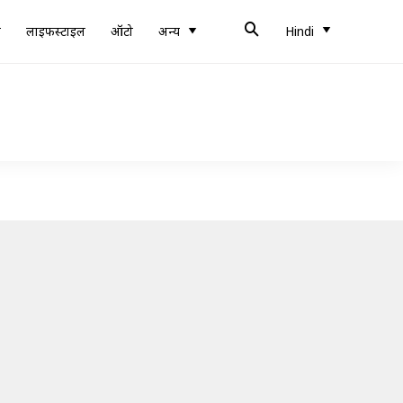
ब
लाइफस्टाइल
ऑटो
अन्य
Hindi