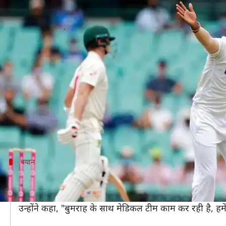
ऑस्ट्रेलिया बनाम भारत: बुमराह चौथा टेस
लेखन
Jan 14, 2021
02:44 pm
अंकित पसबोला
क्या है खबर?
बॉर्डर-गावस्कर सीरीज में भारतीय टीम इस समय
चोट की सम
टीम के कई खिलाड़ी अनफिट हैं, जिसमें तेज गेंदबाज
जसप्रीत
संदेह बना हुआ है।
इस बीच टीम के बल्लेबाजी कोच विक्रम राठौड़ ने बुमराह की
बयान
कल सुबह तक ही उनकी चोट की स्थिति पर कुछ 
विक्रम राठौड़ का कहना है कि बुमराह की चोट को लेकर अभी 
उन्होंने कहा, "बुमराह के साथ मेडिकल टीम काम कर रही है, हमें 