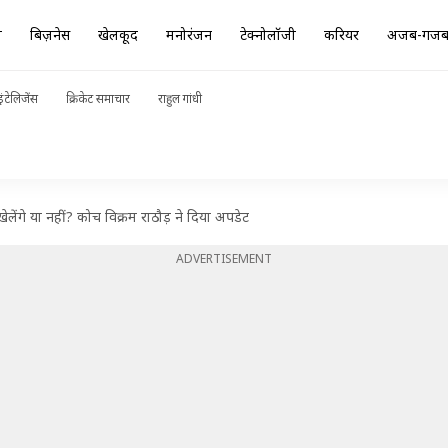
ा
बिज़नेस
खेलकूद
मनोरंजन
टेक्नोलॉजी
करियर
अजब-गज
ंटेलिजेंस
क्रिकेट समाचार
राहुल गांधी
खेलेंगे या नहीं? कोच विक्रम राठौड़ ने दिया अपडेट
ADVERTISEMENT