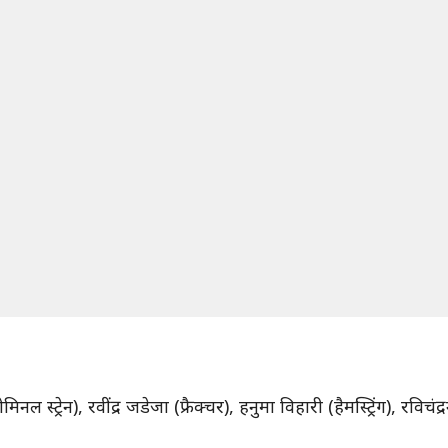
नल स्ट्रेन), रवींद्र जडेजा (फ्रैक्चर), हनुमा विहारी (हैमस्ट्रिंग), रव