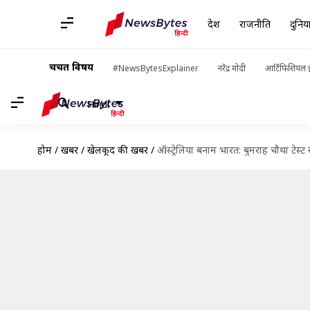
देश
राजनीति
दुनिय
चर्चित विषय
#NewsBytesExplainer
नरेंद्र मोदी
आर्टिफिशियल इ
Hindi
होम
/
खबरें
/
खेलकूद की खबरें
/
ऑस्ट्रेलिया बनाम भारत: बुमराह चौथा टेस्ट 