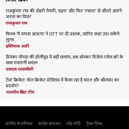
राजकुमार राव की दोहरी तैयारी, 'प्रहार' और फिर 'रफ्तार' से जीतने आएंगे
जनता का दिल?
राजकुमार राव
फिल्म 'मैं वापस आऊंगा' ने OTT पर दी दस्तक, जानिए कहां उठा सकेंगे
लुत्फ
इम्तियाज अली
प्रियंका चोपड़ा की हॉलीवुड में बड़ी छलांग, अब ऑस्कर विजेता रसेल क्रो के
साथ मचाएंगी धमाल
एसएस राजामौली
टेस्ट क्रिकेट: गॉल क्रिकेट स्टेडियम में कैसा रहा है भारत और श्रीलंका का
प्रदर्शन?
भारतीय क्रिकेट टीम
अरविंद केजरीवाल
कांग्रेस समाचार
नरेंद्र मोदी
ट्रैवल टिप्स