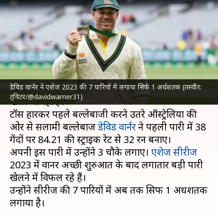
तरसे डेविड वार्नर, 7 पारियों में लगाया
सिर्फ 1 अर्धशतक
लेखन
Jul 19, 2023
08:29 pm
रजत गुप्ता
क्या है खबर?
डेविड वार्नर ने एशेज 2023 की 7 पारियों में लगाया सिर्फ 1 अर्धशतक (तस्वीर:
ओल्ड ट्रैफर्ड में एशेज सीरीज 2023 का चौथा मुकाबला
ट्विटर/@davidwarner31)
खेला जा रहा है।
टॉस हारकर पहले बल्लेबाजी करने उतरे ऑस्ट्रेलिया की
ओर से सलामी बल्लेबाज
डेविड वार्नर
ने पहली पारी में 38
गेंदों पर 84.21 की स्ट्राइक रेट से 32 रन बनाए।
अपनी इस पारी में उन्होंने 3 चौके लगाए।
एशेज सीरीज
2023 में वार्नर अच्छी शुरुआत के बाद लगातार बड़ी पारी
खेलने में विफल रहे हैं।
उन्होंने सीरीज की 7 पारियों में अब तक सिर्फ 1 अर्धशतक