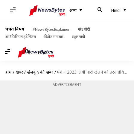
अन्य
Hindi
चर्चित विषय
#NewsBytesExplainer
नरेंद्र मोदी
आर्टिफिशियल इंटेलिजेंस
क्रिकेट समाचार
राहुल गांधी
Hindi
होम
/
खबरें
/
खेलकूद की खबरें
/
एशेज 2023: लंबी पारी खेलने को तरसे डेविड वार्नर, 7 पारियों में लगाया सिर्फ 1 अर्धशतक
ADVERTISEMENT