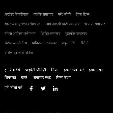
अरविंद केजरीवाल
कांग्रेस समाचार
नरेंद्र मोदी
ट्रैवल टिप्स
#NewsBytesExclusive
आम आदमी पार्टी समाचार
भाजपा समाचार
बॉक्स ऑफिस कलेक्शन
क्रिकेट समाचार
फुटबॉल समाचार
लेटेस्ट स्मार्टफोन्स
पाकिस्तान समाचार
राहुल गांधी
रेसिपी
दक्षिण भारतीय सिनेमा
हमारे बारे में
प्राइवेसी पॉलिसी
नियम
हमसे संपर्क करें
हमारे उसूल
शिकायत
खबरें
समाचार संग्रह
विषय संग्रह
हमें फॉलो करें