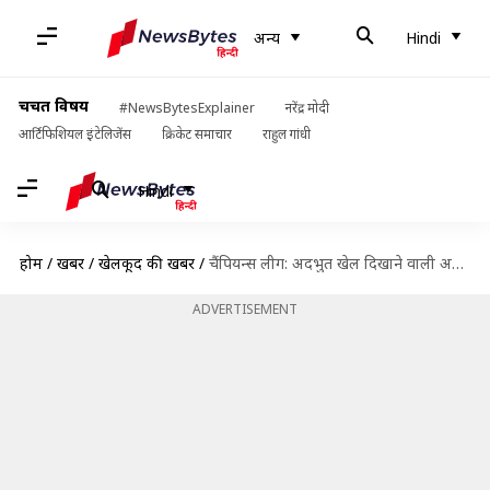
अन्य
Hindi
चर्चित विषय
#NewsBytesExplainer
नरेंद्र मोदी
आर्टिफिशियल इंटेलिजेंस
क्रिकेट समाचार
राहुल गांधी
Hindi
होम
/
खबरें
/
खेलकूद की खबरें
/
चैंपियन्स लीग: अदभुत खेल दिखाने वाली अयैक्स ने किया डिफेंडिंग चैंपियन रियल मैड्रिड को नॉकआउट
ADVERTISEMENT