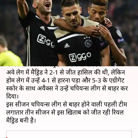
वाली अयैक्स ने किया डिफेंडिंग
चैंपियन रियल मैड्रिड को नॉकआउट
लेखन
Mar 06, 2019
11:23 am
Neeraj Pandey
क्या है खबर?
बीती रात खेले गए चैंपियन्स लीग लास्ट-16 के सेकेंड लेग
में अयैक्स ने रियल मैड्रिड को 4-1 से धो दिया।
अवे लेग में मैड्रिड ने 2-1 से जीत हासिल की थी, लेकिन
होम लेग में उन्हें 4-1 से हारना पड़ा और 5-3 के एग्रीगेट
स्कोर के साथ अयैक्स ने उन्हें चैंपियन्स लीग से बाहर कर
दिया।
इस सीजन चैंपियन्स लीग से बाहर होने वाली पहली टीम
लगातार तीन सीजन से इस खिताब को जीत रही रियल