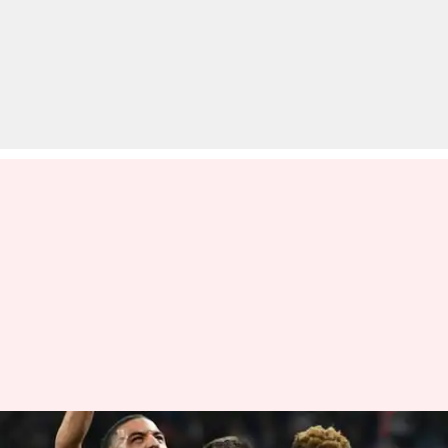
चैंपियन्स लीग: अदभुत खेल दिखाने