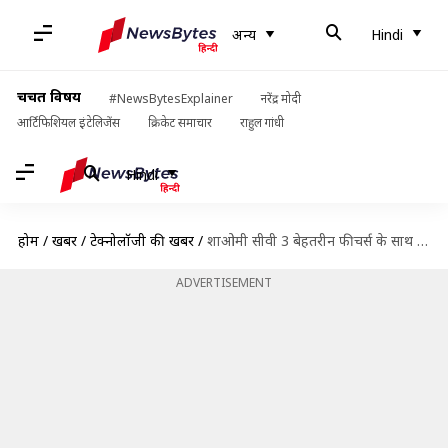
अन्य
Hindi
चर्चित विषय
#NewsBytesExplainer
नरेंद्र मोदी
आर्टिफिशियल इंटेलिजेंस
क्रिकेट समाचार
राहुल गांधी
Hindi
होम
/
खबरें
/
टेक्नोलॉजी की खबरें
/
शाओमी सीवी 3 बेहतरीन फीचर्स के साथ 4 रंगों के विकल्प में लॉन्च, जानिए कीमत
ADVERTISEMENT