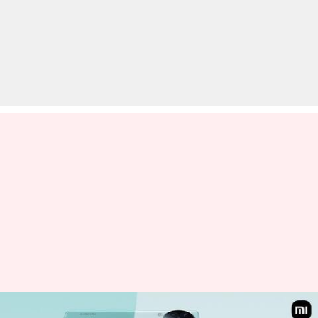
शाओमी सीवी 3 बेहतरीन फीचर्स के