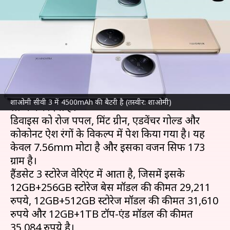
साथ 4 रंगों के विकल्प में लॉन्च,
जानिए कीमत
लेखन
May 25, 2023
05:23 pm
बिश्वजीत कुमार
क्या है खबर?
शाओमी
ने अपने लेटेस्ट स्मार्टफोन शाओमी सीवी 3 को
शाओमी सीवी 3 में 4500mAh की बैटरी है (तस्वीर: शाओमी)
लॉन्च कर दिया है।
डिवाइस को रोज पर्पल, मिंट ग्रीन, एडवेंचर गोल्ड और
कोकोनट ऐश रंगों के विकल्प में पेश किया गया है। यह
केवल 7.56mm मोटा है और इसका वजन सिर्फ 173
ग्राम है।
हैंडसेट 3 स्टोरेज वेरिएंट में आता है, जिसमें इसके
12GB+256GB स्टोरेज बेस मॉडल की कीमत 29,211
रुपये, 12GB+512GB स्टोरेज मॉडल की कीमत 31,610
रुपये और 12GB+1TB टॉप-एंड मॉडल की कीमत