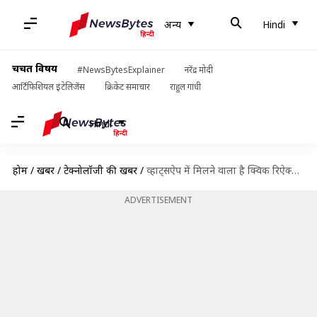
अन्य
Hindi
चर्चित विषय
#NewsBytesExplainer
नरेंद्र मोदी
आर्टिफिशियल इंटेलिजेंस
क्रिकेट समाचार
राहुल गांधी
Hindi
होम
/
खबरें
/
टेक्नोलॉजी की खबरें
/
व्हाट्सऐप में मिलने वाला है क्विक रिऐक्शंस फीचर, स्टेटस पर दे सकेंगे प्रतिक्रिया
ADVERTISEMENT