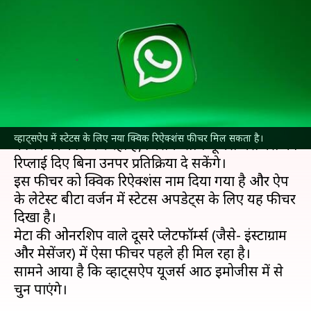
रिऐक्शंस फीचर, स्टेटस पर दे सकेंगे
प्रतिक्रिया
लेखन
Apr 29, 2022
09:17 pm
प्राणेश तिवारी
क्या है खबर?
मेसेजिंग प्लेटफॉर्म
व्हाट्सऐप
पिछले कई महीनों से एक
व्हाट्सऐप में स्टेटस के लिए नया क्विक रिऐक्शंस फीचर मिल सकता है।
फीचर पर काम कर रहा है, जिसके साथ यूजर्स मेसेजेस का
रिप्लाई दिए बिना उनपर प्रतिक्रिया दे सकेंगे।
इस फीचर को क्विक रिऐक्शंस नाम दिया गया है और ऐप
के लेटेस्ट बीटा वर्जन में स्टेटस अपडेट्स के लिए यह फीचर
दिखा है।
मेटा की ओनरशिप वाले दूसरे प्लेटफॉर्म्स (जैसे- इंस्टाग्राम
और मेसेंजर) में ऐसा फीचर पहले ही मिल रहा है।
सामने आया है कि व्हाट्सऐप यूजर्स आठ इमोजीस में से