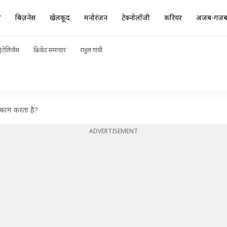
ा
बिज़नेस
खेलकूद
मनोरंजन
टेक्नोलॉजी
करियर
अजब-गज
ंटेलिजेंस
क्रिकेट समाचार
राहुल गांधी
े काम करता है?
ADVERTISEMENT