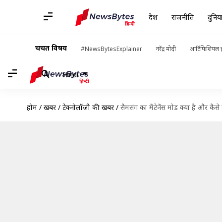
देश
राजनीति
दुनिय
चर्चित विषय
#NewsBytesExplainer
नरेंद्र मोदी
आर्टिफिशियल इ
Hindi
होम
/
खबरें
/
टेक्नोलॉजी की खबरें
/
सैमसंग का मेंटेनेंस मोड क्या है और कैस