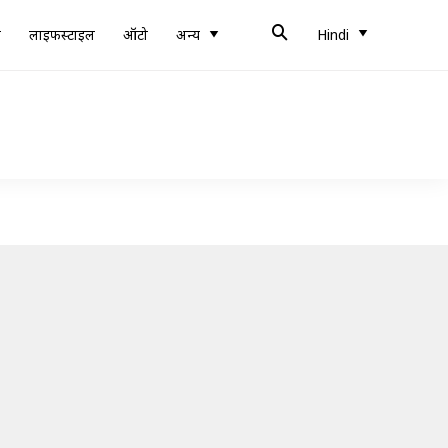
ब
लाइफस्टाइल
ऑटो
अन्य
Hindi