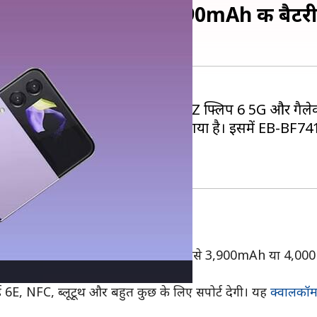
ेस पर लिस्ट, मिलेगी 3,790mAh की बैटर
 का अनावरण करेगी। सैमसंग गैलेक्सी Z फ्लिप 6 5G और गैलेक्
F741U मॉडल नंबर के साथ सूचीबद्ध किया गया है। इसमें E
िफिकेशन
 को 3,790mAh रेटेड बैटरी से लैस करेगी, जिसे 3,900mAh या 4,0
6E, NFC, ब्लूटूथ और बहुत कुछ के लिए सपोर्ट देगी। यह
क्वालकॉ