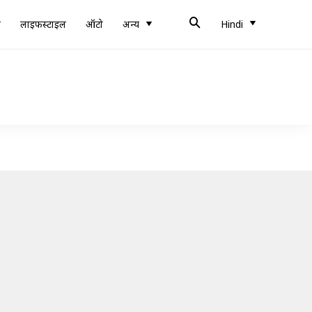
ब
लाइफस्टाइल
ऑटो
अन्य
Hindi