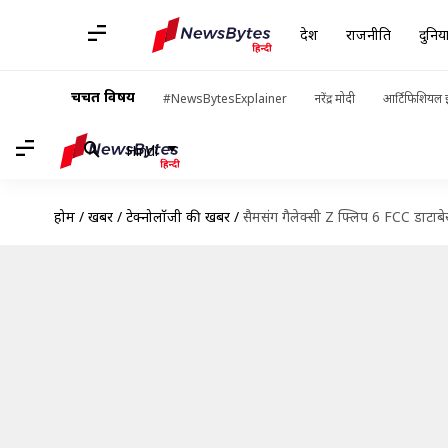
देश
राजनीति
दुनिय
चर्चित विषय
#NewsBytesExplainer
नरेंद्र मोदी
आर्टिफिशियल इ
Hindi
होम
/
खबरें
/
टेक्नोलॉजी की खबरें
/
सैमसंग गैलेक्सी Z फ्लिप 6 FCC डाटाब