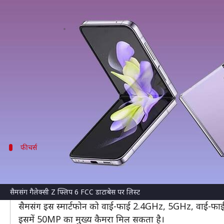
सैमसंग गैलेक्सी Z फ्लिप 6 FCC डाटाब
लेखन
May 29, 2024
08:15 pm
बिश्वजीत कुमार
क्या है खबर?
सैमसंग
जल्द ही अपने फोल्डेबल स्मार्टफोन की अगली पीढ़ी
FCC डाटाबेस में सैमसंग क्लैमशेल स्मार्टफोन को SM-
बैटरी होगी।
कुछ दिन पहले ही
सैमसंग गैलेक्सी Z फ्लिप 6 को BIS सर्ट
फीचर्स
हैंडसेट में होगी 3,790mAh की बैटरी
सर्टिफिकेशन से पता चलता है कि कंपनी गैलेक्सी Z फ्लिप 6
सैमसंग गैलेक्सी Z फ्लिप 6 FCC डाटाबेस पर लिस्ट
चार्जिंग को सपोर्ट करेगी।
सैमसंग इस स्मार्टफोन को वाई-फाई 2.4GHz, 5GHz, वाई-फाई 
इसमें 50MP का मुख्य कैमरा मिल सकता है।