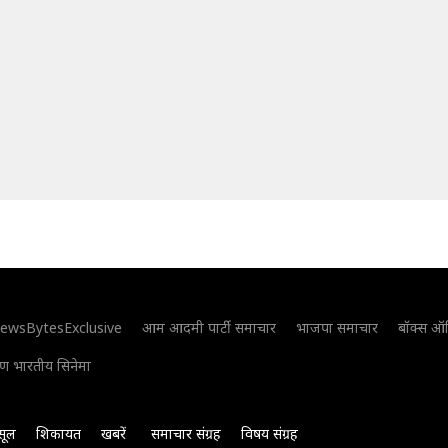
ewsBytesExclusive
आम आदमी पार्टी समाचार
भाजपा समाचार
बॉक्स ऑ
िण भारतीय सिनेमा
सूल
शिकायत
खबरें
समाचार संग्रह
विषय संग्रह