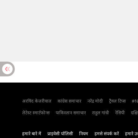
अरविंद केजरीवाल
कांग्रेस समाचार
नरेंद्र मोदी
ट्रैवल टिप्स
#N
लेटेस्ट स्मार्टफोन्स
पाकिस्तान समाचार
राहुल गांधी
रेसिपी
दक्ष
हमारे बारे में
प्राइवेसी पॉलिसी
नियम
हमसे संपर्क करें
हमारे उ