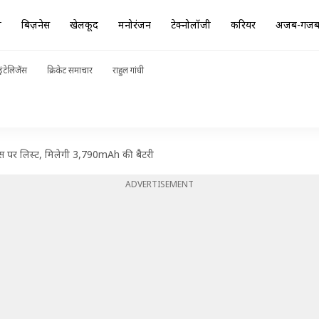
ा
बिज़नेस
खेलकूद
मनोरंजन
टेक्नोलॉजी
करियर
अजब-गज
ंटेलिजेंस
क्रिकेट समाचार
राहुल गांधी
ेस पर लिस्ट, मिलेगी 3,790mAh की बैटरी
ADVERTISEMENT