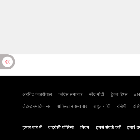
अरविंद केजरीवाल
कांग्रेस समाचार
नरेंद्र मोदी
ट्रैवल टिप्स
#N
लेटेस्ट स्मार्टफोन्स
पाकिस्तान समाचार
राहुल गांधी
रेसिपी
दक्ष
हमारे बारे में
प्राइवेसी पॉलिसी
नियम
हमसे संपर्क करें
हमारे उ