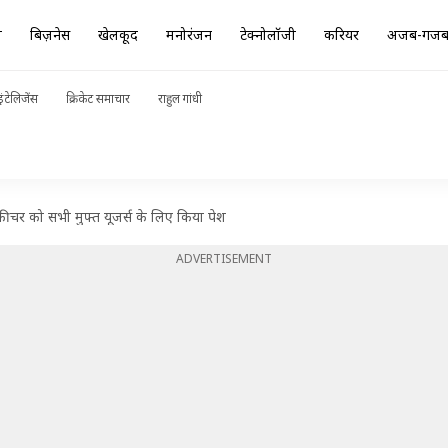
ा
बिज़नेस
खेलकूद
मनोरंजन
टेक्नोलॉजी
करियर
अजब-गज
ंटेलिजेंस
क्रिकेट समाचार
राहुल गांधी
फीचर को सभी मुफ्त यूजर्स के लिए किया पेश
ADVERTISEMENT