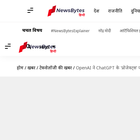
देश
राजनीति
दुनिय
चर्चित विषय
#NewsBytesExplainer
नरेंद्र मोदी
आर्टिफिशियल इ
Hindi
होम
/
खबरें
/
टेक्नोलॉजी की खबरें
/
OpenAI ने ChatGPT के 'प्रोजेक्ट्स' 