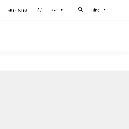
ब
लाइफस्टाइल
ऑटो
अन्य
Hindi