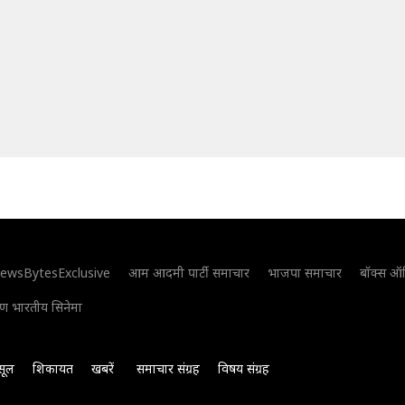
ewsBytesExclusive
आम आदमी पार्टी समाचार
भाजपा समाचार
बॉक्स ऑ
िण भारतीय सिनेमा
सूल
शिकायत
खबरें
समाचार संग्रह
विषय संग्रह