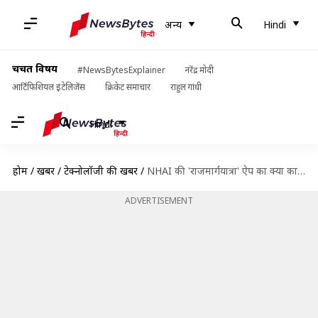
अन्य
Hindi
चर्चित विषय
#NewsBytesExplainer
नरेंद्र मोदी
आर्टिफिशियल इंटेलिजेंस
क्रिकेट समाचार
राहुल गांधी
Hindi
होम
/
खबरें
/
टेक्नोलॉजी की खबरें
/
NHAI की 'राजमार्गयात्रा' ऐप का क्या काम है?
ADVERTISEMENT