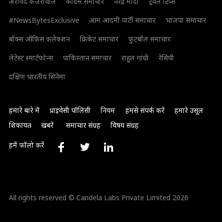
अरविंद केजरीवाल
कांग्रेस समाचार
नरेंद्र मोदी
ट्रैवल टिप्स
#NewsBytesExclusive
आम आदमी पार्टी समाचार
भाजपा समाचार
बॉक्स ऑफिस कलेक्शन
क्रिकेट समाचार
फुटबॉल समाचार
लेटेस्ट स्मार्टफोन्स
पाकिस्तान समाचार
राहुल गांधी
रेसिपी
दक्षिण भारतीय सिनेमा
हमारे बारे में
प्राइवेसी पॉलिसी
नियम
हमसे संपर्क करें
हमारे उसूल
शिकायत
खबरें
समाचार संग्रह
विषय संग्रह
हमें फॉलो करें
All rights reserved © Candela Labs Private Limited 2026