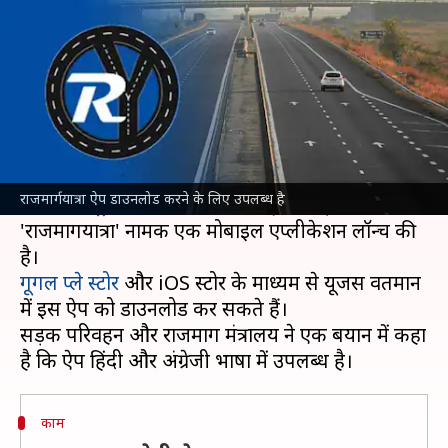
काम है?
लेखन
Aug 04, 2023
01:05 pm
बिश्वजीत कुमार
क्या है खबर?
राष्ट्रीय राजमार्ग पर चलने वाले लोगों को व्यापक जानकारी
देने और उनके शिकायतों का सटीक निवारण करने के लिए
राजमार्गयात्रा ऐप डाउनलोड करने के लिए उपलब्ध है
भारतीय राष्ट्रीय राजमार्ग प्राधिकरण
(NHAI) ने
'राजमार्गयात्रा' नामक एक मोबाइल एप्लीकेशन लॉन्च की
गूगल प्ले स्टोर
और iOS स्टोर के माध्यम से यूजर्स वर्तमान
में इस ऐप को डाउनलोड कर सकते हैं।
सड़क परिवहन और राजमार्ग मंत्रालय ने एक बयान में कहा
काम