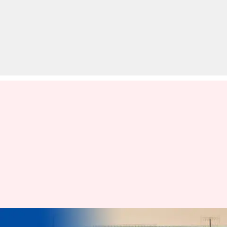
NHAI की 'राजमार्गयात्रा' ऐप का क्या