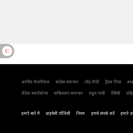
अरविंद केजरीवाल
कांग्रेस समाचार
नरेंद्र मोदी
ट्रैवल टिप्स
#N
लेटेस्ट स्मार्टफोन्स
पाकिस्तान समाचार
राहुल गांधी
रेसिपी
दक्ष
हमारे बारे में
प्राइवेसी पॉलिसी
नियम
हमसे संपर्क करें
हमारे उ