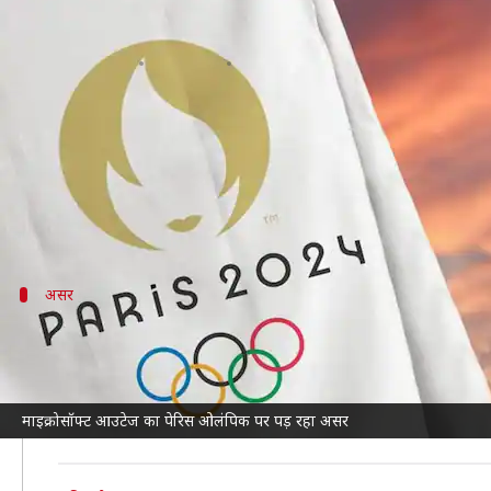
माइक्रोसॉफ्ट विंडोज आउटेज का पेरिस
लेखन
Jul 19, 2024
05:47 pm
बिश्वजीत कुमार
क्या है खबर?
माइक्रोसॉफ्ट में आई गड़बड़ी
का असर एयरलाइन, मीडिया और बै
आज पेरिस ओलंपिक आयोजकों ने कहा है कि वे खेलों के उद्घाट
असर
खिलाड़ियों के आगमन पर पड़ सकता है असर
आयोजन समिति के ने कहा है कि समस्या मान्यता प्रणाली को प्र
आयोजकों ने कहा, "पेरिस 2024 की तकनीकी टीमों को इन समस्
माइक्रोसॉफ्ट आउटेज का पेरिस ओलंपिक पर पड़ रहा असर
को सक्रिय किया है।"