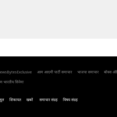
ewsBytesExclusive
आम आदमी पार्टी समाचार
भाजपा समाचार
बॉक्स ऑ
िण भारतीय सिनेमा
सूल
शिकायत
खबरें
समाचार संग्रह
विषय संग्रह