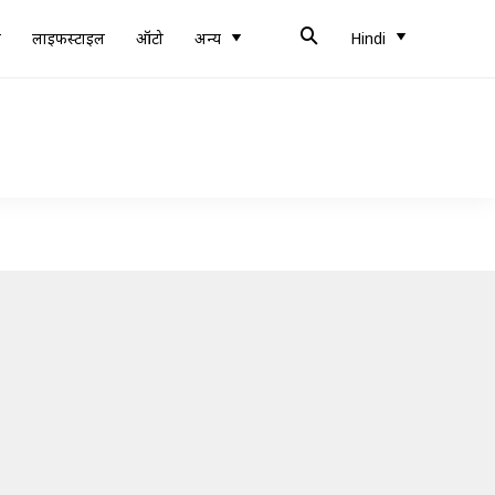
ब
लाइफस्टाइल
ऑटो
अन्य
Hindi