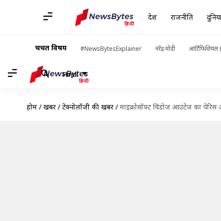
देश
राजनीति
दुनिय
चर्चित विषय
#NewsBytesExplainer
नरेंद्र मोदी
आर्टिफिशियल इ
Hindi
होम
/
खबरें
/
टेक्नोलॉजी की खबरें
/
माइक्रोसॉफ्ट विंडोज आउटेज का पेरि