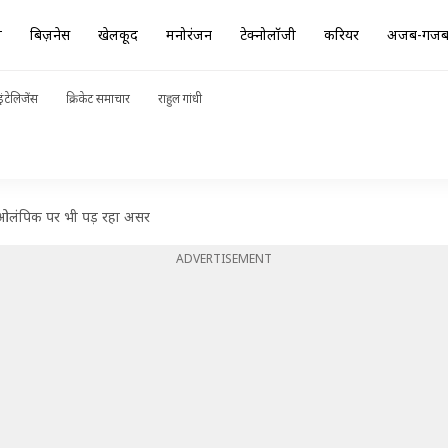
ा
बिज़नेस
खेलकूद
मनोरंजन
टेक्नोलॉजी
करियर
अजब-गज
ंटेलिजेंस
क्रिकेट समाचार
राहुल गांधी
स ओलंपिक पर भी पड़ रहा असर
ADVERTISEMENT