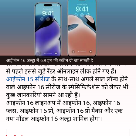
मॉडल्स के रेंडर हुए लीक, जानिए
फीचर्स
लेखन
May 24, 2023
01:32 pm
बिश्वजीत कुमार
क्या है खबर?
आईफोन 15 सीरीज को
ऐपल
इस साल सितंबर महीने में
आईफोन 16 अल्ट्रा में 6.9 इंच की स्क्रीन दी जा सकती है
लॉन्च कर सकती है। आगामी स्मार्टफोन सीरीज के लॉन्च
आईफोन 15 सीरीज
के साथ-साथ अगले साल लॉन्च होने
वाले आईफोन 16 सीरीज के स्पेसिफिकेशंस को लेकर भी
कुछ जानकारियां सामने आ रही हैं।
आईफोन 16 लाइनअप में आईफोन 16, आईफोन 16
प्लस, आईफोन 16 प्रो, आईफोन 16 प्रो मैक्स और एक