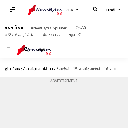
अन्य
Hindi
चर्चित विषय
#NewsBytesExplainer
नरेंद्र मोदी
आर्टिफिशियल इंटेलिजेंस
क्रिकेट समाचार
राहुल गांधी
Hindi
होम
/
खबरें
/
टेक्नोलॉजी की खबरें
/
आईफोन 15 प्रो और आईफोन 16 प्रो मॉडल्स के रेंडर हुए लीक, जानिए फीचर्स
ADVERTISEMENT