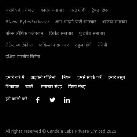
अरविंद केजरीवाल
कांग्रेस समाचार
नरेंद्र मोदी
ट्रैवल टिप्स
#NewsBytesExclusive
आम आदमी पार्टी समाचार
भाजपा समाचार
बॉक्स ऑफिस कलेक्शन
क्रिकेट समाचार
फुटबॉल समाचार
लेटेस्ट स्मार्टफोन्स
पाकिस्तान समाचार
राहुल गांधी
रेसिपी
दक्षिण भारतीय सिनेमा
हमारे बारे में
प्राइवेसी पॉलिसी
नियम
हमसे संपर्क करें
हमारे उसूल
शिकायत
खबरें
समाचार संग्रह
विषय संग्रह
हमें फॉलो करें
All rights reserved © Candela Labs Private Limited 2026