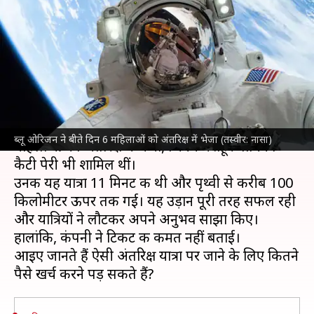
के लिए कितने पैसे करने पड़ सकते हैं
खर्च?
लेखन
Apr 15, 2025
06:32 pm
बिश्वजीत कुमार
क्या है खबर?
जेफ बेजोस
की अंतरिक्ष कंपनी
ब्लू ओरिजन
ने बीते दिन 6
ब्लू ओरिजन ने बीते दिन 6 महिलाओं को अंतरिक्ष में भेजा (तस्वीर: नासा)
महिलाओं को अंतरिक्ष में भेजा, जिनमें मशहूर गायिका
कैटी पेरी भी शामिल थीं।
उनकी यह यात्रा 11 मिनट की थी और पृथ्वी से करीब 100
किलोमीटर ऊपर तक गई। यह उड़ान पूरी तरह सफल रही
और यात्रियों ने लौटकर अपने अनुभव साझा किए।
हालांकि, कंपनी ने टिकट की कीमत नहीं बताई।
आइए जानते हैं ऐसी अंतरिक्ष यात्रा पर जाने के लिए कितने