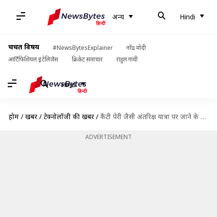
अन्य
Hindi
चर्चित विषय
#NewsBytesExplainer
नरेंद्र मोदी
आर्टिफिशियल इंटेलिजेंस
क्रिकेट समाचार
राहुल गांधी
Hindi
होम
/
खबरें
/
टेक्नोलॉजी की खबरें
/
कैटी पेरी जैसी अंतरिक्ष यात्रा पर जाने के लिए कितने पैसे करने पड़ सकते हैं खर्च?
ADVERTISEMENT