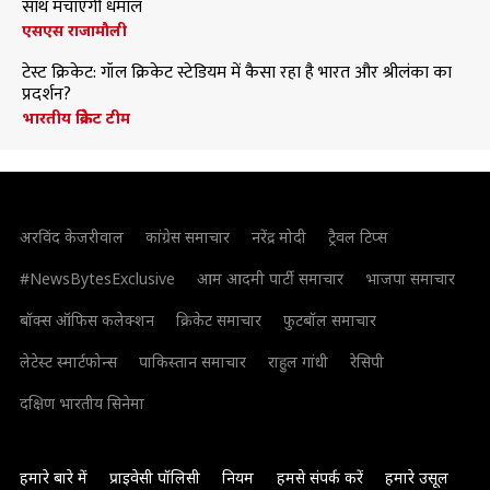
साथ मचाएंगी धमाल
एसएस राजामौली
टेस्ट क्रिकेट: गॉल क्रिकेट स्टेडियम में कैसा रहा है भारत और श्रीलंका का
प्रदर्शन?
भारतीय क्रिकेट टीम
अरविंद केजरीवाल
कांग्रेस समाचार
नरेंद्र मोदी
ट्रैवल टिप्स
#NewsBytesExclusive
आम आदमी पार्टी समाचार
भाजपा समाचार
बॉक्स ऑफिस कलेक्शन
क्रिकेट समाचार
फुटबॉल समाचार
लेटेस्ट स्मार्टफोन्स
पाकिस्तान समाचार
राहुल गांधी
रेसिपी
दक्षिण भारतीय सिनेमा
हमारे बारे में
प्राइवेसी पॉलिसी
नियम
हमसे संपर्क करें
हमारे उसूल