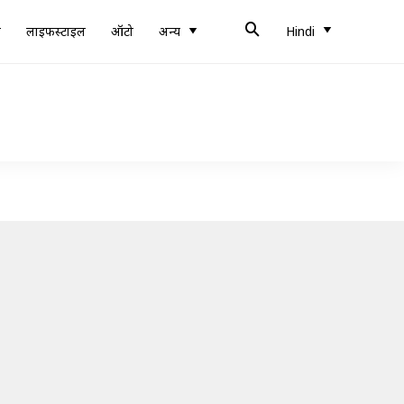
ब
लाइफस्टाइल
ऑटो
अन्य
Hindi