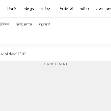
ा
बिज़नेस
खेलकूद
मनोरंजन
टेक्नोलॉजी
करियर
अजब-गज
ंटेलिजेंस
क्रिकेट समाचार
राहुल गांधी
नए AI फीचर्स मिले?
ADVERTISEMENT