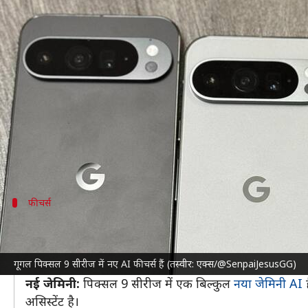
गूगल पिक्सल 9 सीरीज में कौन-कौन से
लेखन
Aug 14, 2024
08:50 am
बिश्वजीत कुमार
क्या है खबर?
गूगल
ने बीते दिन (13 अगस्त) आधिकारिक तौर पर अपनी
प
आर्टिफिशियल इंटेलिजेंस (AI) फीचर्स के साथ आते हैं।
नई स्मार्टफोन सीरीज के प्रो मॉडल को गूगल वन AI प्रीमियम
फीचर्स
कौन-कौन से नए नए AI फीचर्स हैं इसमें शामिल
पिक्सल स्क्रीनशॉट:
नई स्मार्टफोन सीरीज में पिक्सल स्क्रीनशॉ
गूगल पिक्सल 9 सीरीज में नए AI फीचर्स हैं (तस्वीर: एक्स/@SenpaiJesusGG)
खोजने की अनुमति देता है।
नई जेमिनी:
पिक्सल 9 सीरीज में एक बिल्कुल
नया जेमिनी AI
ह
असिस्टेंट है।