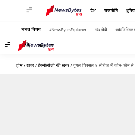
देश
राजनीति
दुनिय
चर्चित विषय
#NewsBytesExplainer
नरेंद्र मोदी
आर्टिफिशियल इ
Hindi
होम
/
खबरें
/
टेक्नोलॉजी की खबरें
/
गूगल पिक्सल 9 सीरीज में कौन-कौन से 