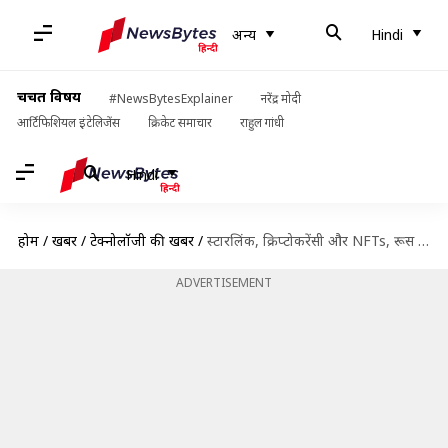
अन्य
Hindi
चर्चित विषय
#NewsBytesExplainer
नरेंद्र मोदी
आर्टिफिशियल इंटेलिजेंस
क्रिकेट समाचार
राहुल गांधी
Hindi
होम
/
खबरें
/
टेक्नोलॉजी की खबरें
/
स्टारलिंक, क्रिप्टोकरेंसी और NFTs, रूस से युद्ध में ऐसे यूक्रेन की मदद कर रही है टेक्नोलॉजी
ADVERTISEMENT