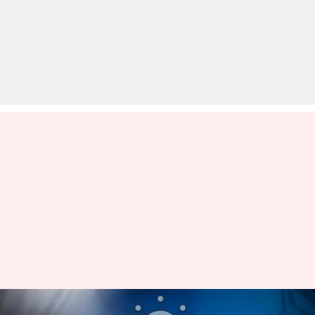
स्टारलिंक, क्रिप्टोकरेंसी और NFTs,