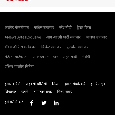
अरविंद केजरीवाल
कांग्रेस समाचार
नरेंद्र मोदी
ट्रैवल टिप्स
#NewsBytesExclusive
आम आदमी पार्टी समाचार
भाजपा समाचार
बॉक्स ऑफिस कलेक्शन
क्रिकेट समाचार
फुटबॉल समाचार
लेटेस्ट स्मार्टफोन्स
पाकिस्तान समाचार
राहुल गांधी
रेसिपी
दक्षिण भारतीय सिनेमा
हमारे बारे में
प्राइवेसी पॉलिसी
नियम
हमसे संपर्क करें
हमारे उसूल
शिकायत
खबरें
समाचार संग्रह
विषय संग्रह
हमें फॉलो करें