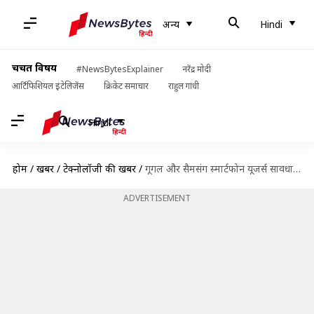
अन्य
Hindi
चर्चित विषय
#NewsBytesExplainer
नरेंद्र मोदी
आर्टिफिशियल इंटेलिजेंस
क्रिकेट समाचार
राहुल गांधी
Hindi
होम
/
खबरें
/
टेक्नोलॉजी की खबरें
/
गूगल और सैमसंग स्मार्टफोन यूजर्स सावधान, कैमरा ऐप में मिला बड़ा बग
ADVERTISEMENT