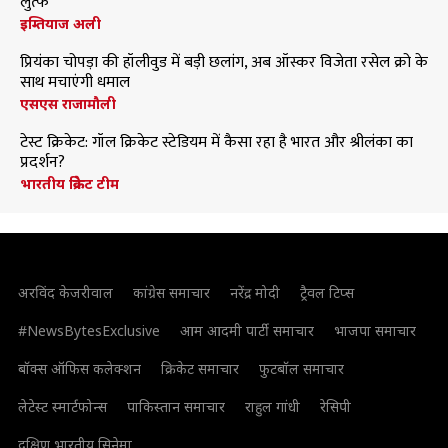
लुत्फ
इम्तियाज अली
प्रियंका चोपड़ा की हॉलीवुड में बड़ी छलांग, अब ऑस्कर विजेता रसेल क्रो के
साथ मचाएंगी धमाल
एसएस राजामौली
टेस्ट क्रिकेट: गॉल क्रिकेट स्टेडियम में कैसा रहा है भारत और श्रीलंका का
प्रदर्शन?
भारतीय क्रिकेट टीम
अरविंद केजरीवाल
कांग्रेस समाचार
नरेंद्र मोदी
ट्रैवल टिप्स
#NewsBytesExclusive
आम आदमी पार्टी समाचार
भाजपा समाचार
बॉक्स ऑफिस कलेक्शन
क्रिकेट समाचार
फुटबॉल समाचार
लेटेस्ट स्मार्टफोन्स
पाकिस्तान समाचार
राहुल गांधी
रेसिपी
दक्षिण भारतीय सिनेमा