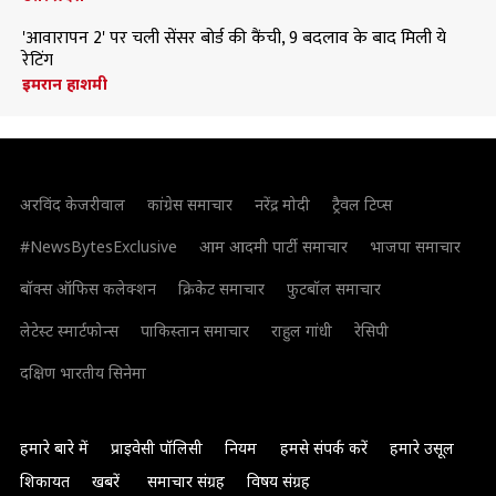
'आवारापन 2' पर चली सेंसर बोर्ड की कैंची, 9 बदलाव के बाद मिली ये
रेटिंग
इमरान हाशमी
अरविंद केजरीवाल
कांग्रेस समाचार
नरेंद्र मोदी
ट्रैवल टिप्स
#NewsBytesExclusive
आम आदमी पार्टी समाचार
भाजपा समाचार
बॉक्स ऑफिस कलेक्शन
क्रिकेट समाचार
फुटबॉल समाचार
लेटेस्ट स्मार्टफोन्स
पाकिस्तान समाचार
राहुल गांधी
रेसिपी
दक्षिण भारतीय सिनेमा
हमारे बारे में
प्राइवेसी पॉलिसी
नियम
हमसे संपर्क करें
हमारे उसूल
शिकायत
खबरें
समाचार संग्रह
विषय संग्रह