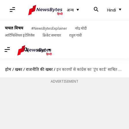
अन्य
Hindi
चर्चित विषय
#NewsBytesExplainer
नरेंद्र मोदी
आर्टिफिशियल इंटेलिजेंस
क्रिकेट समाचार
राहुल गांधी
Hindi
होम
/
खबरें
/
राजनीति की खबरें
/
इन कारणों से कांग्रेस का 'ट्रंप कार्ड' साबित हो सकती हैं प्रियंका गांधी
ADVERTISEMENT