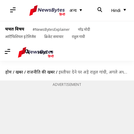
अन्य
Hindi
चर्चित विषय
#NewsBytesExplainer
नरेंद्र मोदी
आर्टिफिशियल इंटेलिजेंस
क्रिकेट समाचार
राहुल गांधी
Hindi
होम
/
खबरें
/
राजनीति की खबरें
/
इस्तीफा देने पर अड़े राहुल गांधी, अगले अध्यक्ष की चुनाव प्रक्रिया में भी नहीं होंगे शामिल
ADVERTISEMENT