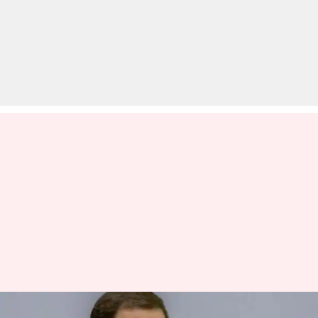
इस्तीफा देने पर अड़े राहुल गांधी, अगले