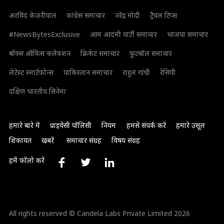
अरविंद केजरीवाल
कांग्रेस समाचार
नरेंद्र मोदी
ट्रैवल टिप्स
#NewsBytesExclusive
आम आदमी पार्टी समाचार
भाजपा समाचार
बॉक्स ऑफिस कलेक्शन
क्रिकेट समाचार
फुटबॉल समाचार
लेटेस्ट स्मार्टफोन्स
पाकिस्तान समाचार
राहुल गांधी
रेसिपी
दक्षिण भारतीय सिनेमा
हमारे बारे में
प्राइवेसी पॉलिसी
नियम
हमसे संपर्क करें
हमारे उसूल
शिकायत
खबरें
समाचार संग्रह
विषय संग्रह
हमें फॉलो करें
All rights reserved © Candela Labs Private Limited 2026