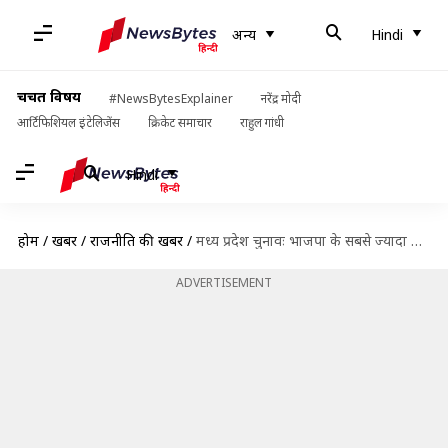
अन्य
Hindi
चर्चित विषय
#NewsBytesExplainer
नरेंद्र मोदी
आर्टिफिशियल इंटेलिजेंस
क्रिकेट समाचार
राहुल गांधी
Hindi
होम
/
खबरें
/
राजनीति की खबरें
/
मध्य प्रदेश चुनावः भाजपा के सबसे ज्यादा करोड़पति तो कांग्रेस के सबसे ज्यादा दागी उम्मीदवार
ADVERTISEMENT