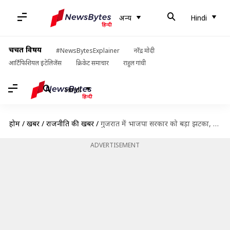
अन्य
Hindi
चर्चित विषय
#NewsBytesExplainer
नरेंद्र मोदी
आर्टिफिशियल इंटेलिजेंस
क्रिकेट समाचार
राहुल गांधी
Hindi
होम
/
खबरें
/
राजनीति की खबरें
/
गुजरात में भाजपा सरकार को बड़ा झटका, हाई कोर्ट ने रद्द किया मंत्री का चुनाव
ADVERTISEMENT