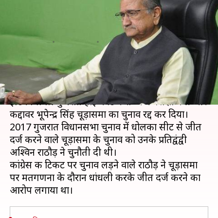
झटका, हाई कोर्ट ने रद्द किया मंत्री का
चुनाव
लेखन
May 12, 2020
03:26 pm
मुकुल तोमर
क्या है खबर?
मंगलवार को गुजरात की भाजपा सरकार को एक बड़ा
झटका लगा। गुजरात हाई कोर्ट ने राज्य के शिक्षा मंत्री और
कद्दावर भूपेन्द्र सिंह चूड़ासमा का चुनाव रद्द कर दिया।
2017 गुजरात विधानसभा चुनाव में धोलका सीट से जीत
दर्ज करने वाले चूड़ासमा के चुनाव को उनके प्रतिद्वंद्वी
अश्विन राठौड़ ने चुनौती दी थी।
कांग्रेस की टिकट पर चुनाव लड़ने वाले राठौड़ ने चूड़ासमा
पर मतगणना के दौरान धांधली करके जीत दर्ज करने का