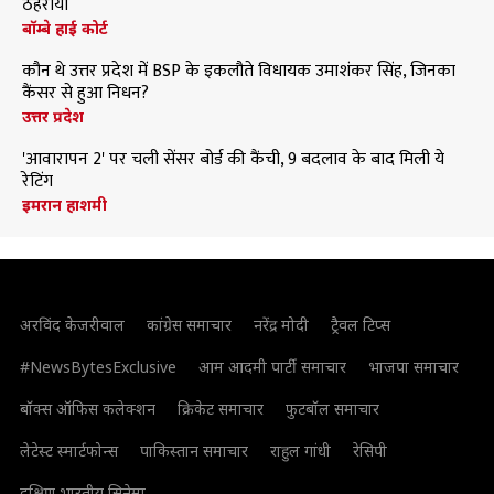
ठहराया
बॉम्बे हाई कोर्ट
कौन थे उत्तर प्रदेश में BSP के इकलौते विधायक उमाशंकर सिंह, जिनका
कैंसर से हुआ निधन?
उत्तर प्रदेश
'आवारापन 2' पर चली सेंसर बोर्ड की कैंची, 9 बदलाव के बाद मिली ये
रेटिंग
इमरान हाशमी
अरविंद केजरीवाल
कांग्रेस समाचार
नरेंद्र मोदी
ट्रैवल टिप्स
#NewsBytesExclusive
आम आदमी पार्टी समाचार
भाजपा समाचार
बॉक्स ऑफिस कलेक्शन
क्रिकेट समाचार
फुटबॉल समाचार
लेटेस्ट स्मार्टफोन्स
पाकिस्तान समाचार
राहुल गांधी
रेसिपी
दक्षिण भारतीय सिनेमा