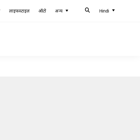
ब
लाइफस्टाइल
ऑटो
अन्य
Hindi