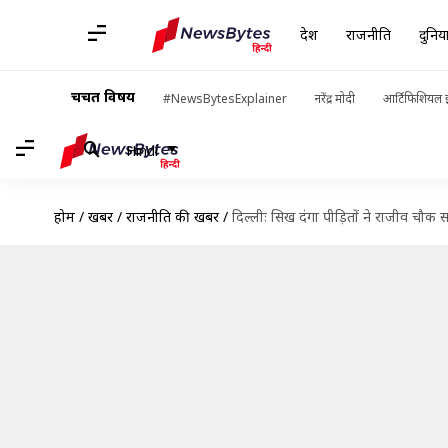
देश
राजनीति
दुनिय
चर्चित विषय
#NewsBytesExplainer
नरेंद्र मोदी
आर्टिफिशियल इ
Hindi
होम
/
खबरें
/
राजनीति की खबरें
/
दिल्लीः सिख दंगा पीड़ितों ने राजीव चौ