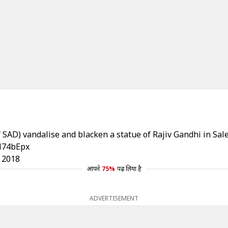
SAD) vandalise and blacken a statue of Rajiv Gandhi in Sal
al74bEpx
 2018
आपने
75%
पढ़ लिया है
ADVERTISEMENT