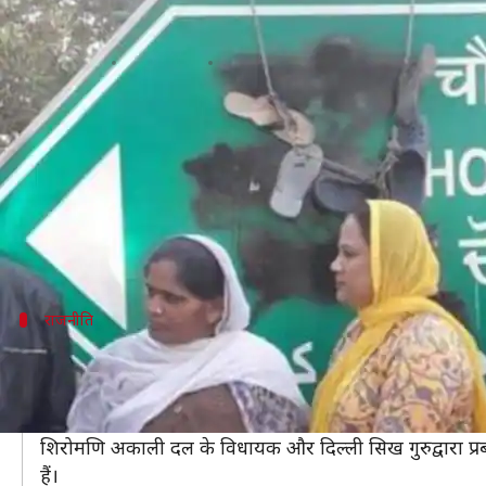
दिल्लीः सिख दंगा पीड़ितों ने राजीव
लेखन
Dec 27, 2018
03:26 pm
प्रमोद कुमार
क्या है खबर?
सिख विरोधी दंगों के पीड़ितों के एक समूह ने बुधवार को सें
इन पीड़ितों ने पूर्व प्रधानमंत्री के खिलाफ नारेबाजी की और स
ये लोग राजीव चौक का नाम बदलकर शहीद क्रांतिकारी भगत सि
राजनीति
कांग्रेस ने कहा- यह अनुचित काम है
नई दिल्ली के DCP मधुर वर्मा ने बताया कि NDMC की शिकायत 
वहीं दिल्ली की पूर्व मुख्यमंत्री और वरिष्ठ कांग्रेस नेता शीला 
शिरोमणि अकाली दल के विधायक और दिल्ली सिख गुरुद्वारा प्
हैं।