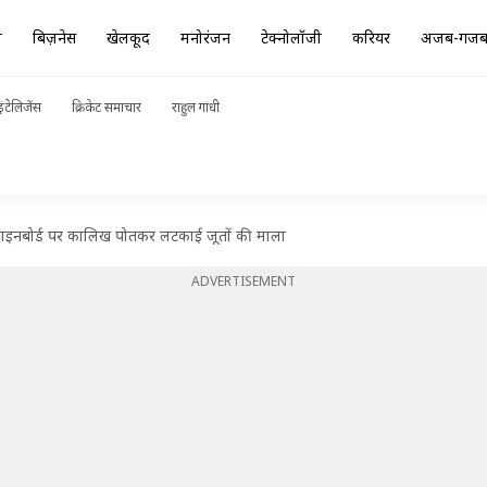
ा
बिज़नेस
खेलकूद
मनोरंजन
टेक्नोलॉजी
करियर
अजब-गज
ंटेलिजेंस
क्रिकेट समाचार
राहुल गांधी
क साइनबोर्ड पर कालिख पोतकर लटकाई जूतों की माला
ADVERTISEMENT