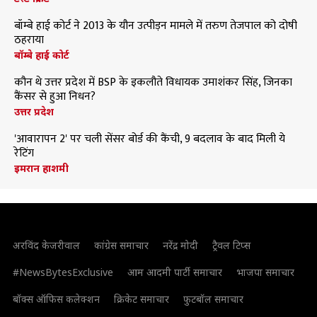
बॉम्बे हाई कोर्ट ने 2013 के यौन उत्पीड़न मामले में तरुण तेजपाल को दोषी
ठहराया
बॉम्बे हाई कोर्ट
कौन थे उत्तर प्रदेश में BSP के इकलौते विधायक उमाशंकर सिंह, जिनका
कैंसर से हुआ निधन?
उत्तर प्रदेश
'आवारापन 2' पर चली सेंसर बोर्ड की कैंची, 9 बदलाव के बाद मिली ये
रेटिंग
इमरान हाशमी
अरविंद केजरीवाल
कांग्रेस समाचार
नरेंद्र मोदी
ट्रैवल टिप्स
#NewsBytesExclusive
आम आदमी पार्टी समाचार
भाजपा समाचार
बॉक्स ऑफिस कलेक्शन
क्रिकेट समाचार
फुटबॉल समाचार