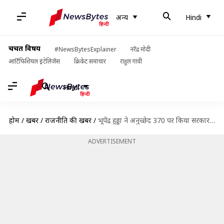
अन्य
Hindi
चर्चित विषय
#NewsBytesExplainer
नरेंद्र मोदी
आर्टिफिशियल इंटेलिजेंस
क्रिकेट समाचार
राहुल गांधी
Hindi
होम
/
खबरें
/
राजनीति की खबरें
/
भूपेंद्र हुड्डा ने अनुच्छेद 370 पर किया सरकार का समर्थन, कहा- रास्ता भटक गई है कांग्रेस
ADVERTISEMENT