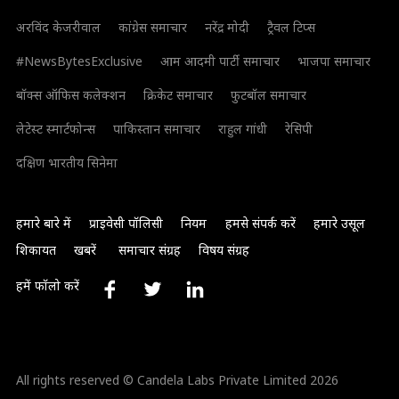
अरविंद केजरीवाल
कांग्रेस समाचार
नरेंद्र मोदी
ट्रैवल टिप्स
#NewsBytesExclusive
आम आदमी पार्टी समाचार
भाजपा समाचार
बॉक्स ऑफिस कलेक्शन
क्रिकेट समाचार
फुटबॉल समाचार
लेटेस्ट स्मार्टफोन्स
पाकिस्तान समाचार
राहुल गांधी
रेसिपी
दक्षिण भारतीय सिनेमा
हमारे बारे में
प्राइवेसी पॉलिसी
नियम
हमसे संपर्क करें
हमारे उसूल
शिकायत
खबरें
समाचार संग्रह
विषय संग्रह
हमें फॉलो करें
All rights reserved © Candela Labs Private Limited 2026