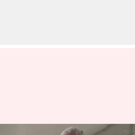
भूपेंद्र हुड्डा ने अनुच्छेद 370 पर किया