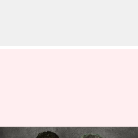
बृजभूषण सिंह ने पप्पू यादव पर कसा