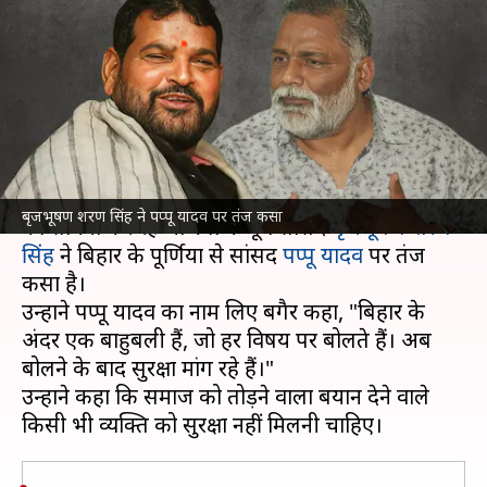
तंज, बोले- 3-4 क्विंटल वजन और
सुरक्षा मांग रहे
लेखन
Nov 01, 2024
09:49 am
गजेंद्र
क्या है खबर?
महिला पहलवानों के उत्पीड़न और यौन शोषण के आरोपों
बृजभूषण शरण सिंह ने पप्पू यादव पर तंज कसा
का सामना कर रहे भाजपा के पूर्व सांसद
बृजभूषण शरण
सिंह
ने बिहार के पूर्णिया से सांसद
पप्पू यादव
पर तंज
कसा है।
उन्होंने पप्पू यादव का नाम लिए बगैर कहा, "बिहार के
अंदर एक बाहुबली हैं, जो हर विषय पर बोलते हैं। अब
बोलने के बाद सुरक्षा मांग रहे हैं।"
उन्होंने कहा कि समाज को तोड़ने वाला बयान देने वाले