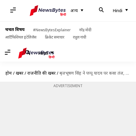
अन्य
Hindi
चर्चित विषय
#NewsBytesExplainer
नरेंद्र मोदी
आर्टिफिशियल इंटेलिजेंस
क्रिकेट समाचार
राहुल गांधी
Hindi
होम
/
खबरें
/
राजनीति की खबरें
/
बृजभूषण सिंह ने पप्पू यादव पर कसा तंज, बोले- 3-4 क्विंटल वजन और सुरक्षा मांग रहे
ADVERTISEMENT