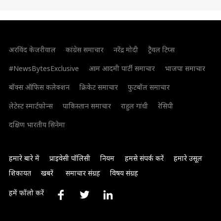
अरविंद केजरीवाल
कांग्रेस समाचार
नरेंद्र मोदी
ट्रैवल टिप्स
#NewsBytesExclusive
आम आदमी पार्टी समाचार
भाजपा समाचार
बॉक्स ऑफिस कलेक्शन
क्रिकेट समाचार
फुटबॉल समाचार
लेटेस्ट स्मार्टफोन्स
पाकिस्तान समाचार
राहुल गांधी
रेसिपी
दक्षिण भारतीय सिनेमा
हमारे बारे में
प्राइवेसी पॉलिसी
नियम
हमसे संपर्क करें
हमारे उसूल
शिकायत
खबरें
समाचार संग्रह
विषय संग्रह
हमें फॉलो करें