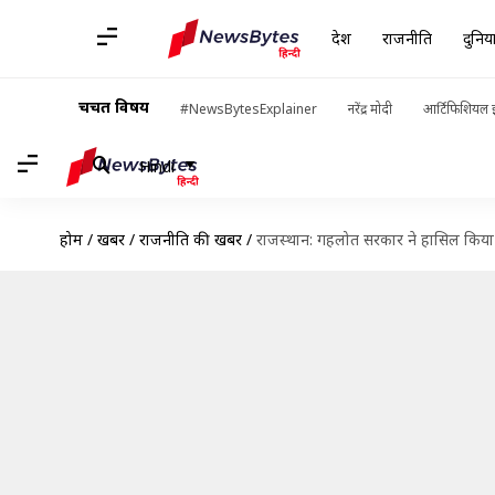
देश
राजनीति
दुनिय
चर्चित विषय
#NewsBytesExplainer
नरेंद्र मोदी
आर्टिफिशियल इ
Hindi
होम
/
खबरें
/
राजनीति की खबरें
/
राजस्थान: गहलोत सरकार ने हासिल किया