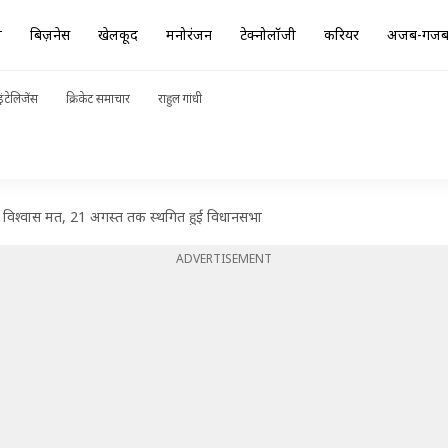
ा
बिज़नेस
खेलकूद
मनोरंजन
टेक्नोलॉजी
करियर
अजब-गज
ंटेलिजेंस
क्रिकेट समाचार
राहुल गांधी
 विश्वास मत, 21 अगस्त तक स्थगित हुई विधानसभा
ADVERTISEMENT