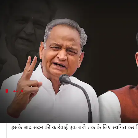
राजस्थान: गहलोत सरकार ने हासिल कि
लेखन
Aug 14, 2020
05:51 pm
भारत शर्मा
क्या है खबर?
राजस्थान में पिछले लंबे समय से चल रहे सियासी घमासान का
कर लिया है।
इसी के साथ गहलोत सरकार पर छाए संकट के बादल भी छंट 
प्रस्ताव
कांग्रेस ने रखा था विश्वास मत प्रस्ताव
विधानसभा सत्र में सबसे पहले गलवान घाटी क्षेत्र में शहीद हुए 2
कांग्रेस के प्रमुख व्हिप महेश जोशी ने स्पीकर सीपी जोशी के 
इसके बाद सदन की कार्रवाई एक बजे तक के लिए स्थगित कर दिया थ