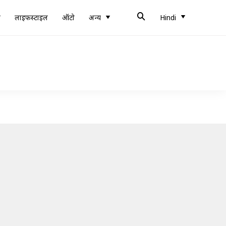
ब
लाइफस्टाइल
ऑटो
अन्य
Hindi