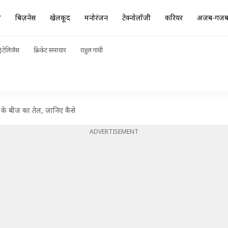
ा
बिज़नेस
खेलकूद
मनोरंजन
टेक्नोलॉजी
करियर
अजब-गज
ंटेलिजेंस
क्रिकेट समाचार
राहुल गांधी
के बीज का तेल, जानिए कैसे
ADVERTISEMENT