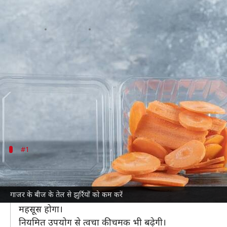
त्वचा की देखभाल कर सकता है गाजर के
लेखन
Oct 24, 2024
01:12 pm
अंजली
क्या है खबर?
गाजर के बीज का तेल एक प्राकृतिक उपाय है, जो
त्वचा की द
यह
एसेंशियल ऑयल
खासतौर पर महिलाओं के लिए फायदेमंद
इसमें मौजूद विटामिन-A और विटामिन-E त्वचा को पोषण देते है
#1
त्वचा की नमी बनाए रखें
गाजर के बीज का तेल त्वचा की नमी को बनाए रखने में मदद करता
गाजर के बीज के तेल से झुर्रियों को कम करें
रोजाना रात को सोने से पहले चेहरे पर कुछ बूंदें लगाएं और हल
महसूस होगा।
नियमित उपयोग से त्वचा की चमक भी बढ़ेगी।