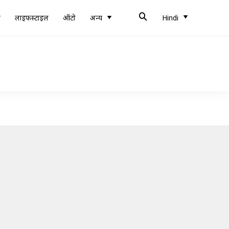
ब
लाइफस्टाइल
ऑटो
अन्य
Hindi