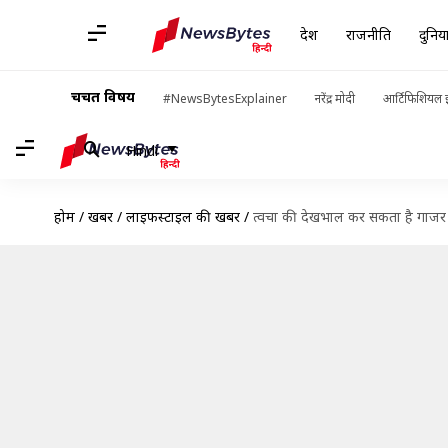
देश
राजनीति
दुनिय
चर्चित विषय
#NewsBytesExplainer
नरेंद्र मोदी
आर्टिफिशियल इ
Hindi
होम
/
खबरें
/
लाइफस्टाइल की खबरें
/
त्वचा की देखभाल कर सकता है गाजर 