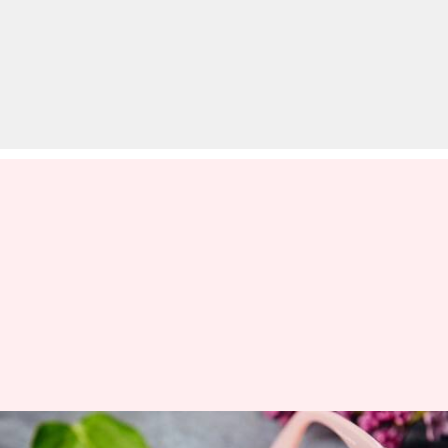
गर्मियों के दौरान पहनें ऐसे सनग्लासेस,