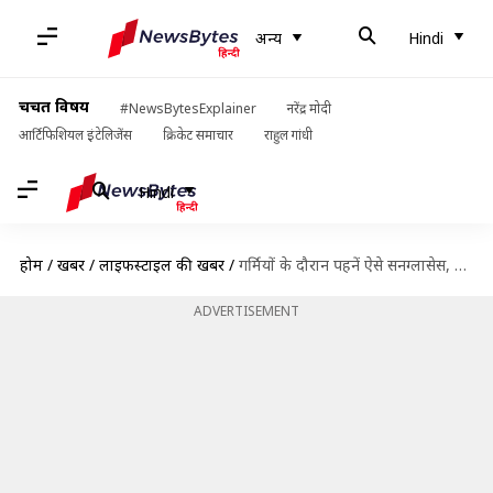
अन्य
Hindi
चर्चित विषय
#NewsBytesExplainer
नरेंद्र मोदी
आर्टिफिशियल इंटेलिजेंस
क्रिकेट समाचार
राहुल गांधी
Hindi
होम
/
खबरें
/
लाइफस्टाइल की खबरें
/
गर्मियों के दौरान पहनें ऐसे सनग्लासेस, दिखेंगी बेहद आकर्षक
ADVERTISEMENT