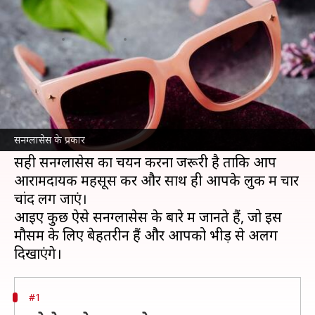
दिखेंगी बेहद आकर्षक
लेखन
Apr 07, 2025
09:39 am
अंजली
क्या है खबर?
सनग्लासेस न केवल आंखों को सूरज की हानिकारक
किरणों से बचा सकते हैं, बल्कि
गर्मियों
के दौरान स्टाइलिश
सनग्लासेस के प्रकार
दिखने में भी मदद कर सकते हैं।
सही सनग्लासेस का चयन करना जरूरी है ताकि आप
आरामदायक महसूस करें और साथ ही आपके लुक में चार
चांद लग जाएं।
आइए कुछ ऐसे सनग्लासेस के बारे में जानते हैं, जो इस
मौसम के लिए बेहतरीन हैं और आपको भीड़ से अलग
#1