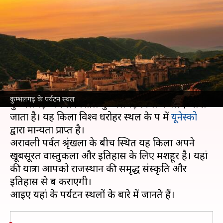
जगहों का जरूर करें रुख, मिलेगा
यादगार अनुभव
लेखन
Dec 16, 2024
01:10 pm
अंजली
क्या है खबर?
राजस्थान
का ऐतिहासिक और सांस्कृतिक धरोहर स्थल
कुम्भलगढ़ के पर्यटन स्थल
कुम्भलगढ़ अपनी विशाल कुम्भलगढ़ किले के लिए जाना
जाता है। यह किला विश्व धरोहर स्थल के रूप में
यूनेस्को
द्वारा मान्यता प्राप्त है।
अरावली पर्वत श्रृंखला के बीच स्थित यह किला अपने
खूबसूरत वास्तुकला और इतिहास के लिए मशहूर है। यहां
की यात्रा आपको राजस्थान की समृद्ध संस्कृति और
इतिहास से रूबरू कराएगी।