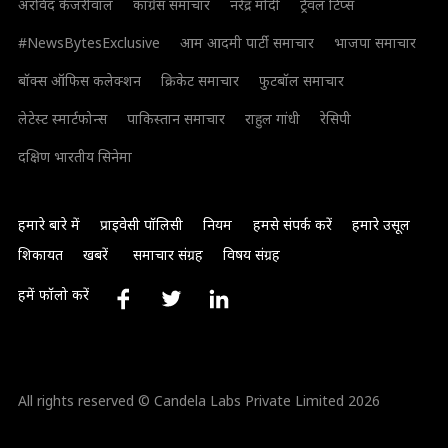
अरविंद केजरीवाल
कांग्रेस समाचार
नरेंद्र मोदी
ट्रैवल टिप्स
#NewsBytesExclusive
आम आदमी पार्टी समाचार
भाजपा समाचार
बॉक्स ऑफिस कलेक्शन
क्रिकेट समाचार
फुटबॉल समाचार
लेटेस्ट स्मार्टफोन्स
पाकिस्तान समाचार
राहुल गांधी
रेसिपी
दक्षिण भारतीय सिनेमा
हमारे बारे में
प्राइवेसी पॉलिसी
नियम
हमसे संपर्क करें
हमारे उसूल
शिकायत
खबरें
समाचार संग्रह
विषय संग्रह
हमें फॉलो करें
All rights reserved © Candela Labs Private Limited 2026