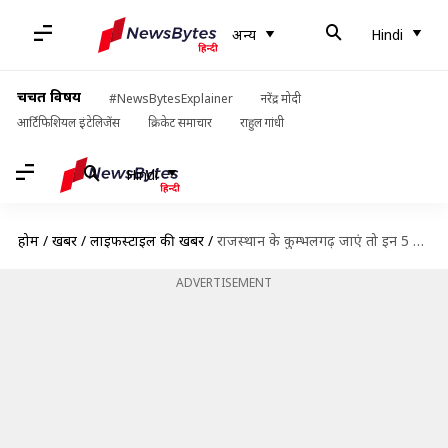
अन्य
Hindi
चर्चित विषय
#NewsBytesExplainer
नरेंद्र मोदी
आर्टिफिशियल इंटेलिजेंस
क्रिकेट समाचार
राहुल गांधी
Hindi
होम
/
खबरें
/
लाइफस्टाइल की खबरें
/
राजस्थान के कुम्भलगढ़ जाएं तो इन 5 जगहों का जरूर करें रुख, मिलेगा यादगार अनुभव
ADVERTISEMENT