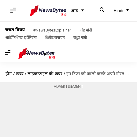
अन्य
Hindi
चर्चित विषय
#NewsBytesExplainer
नरेंद्र मोदी
आर्टिफिशियल इंटेलिजेंस
क्रिकेट समाचार
राहुल गांधी
Hindi
होम
/
खबरें
/
लाइफस्टाइल की खबरें
/
इन टिप्स को फॉलो करके अपने दोस्त या फैमिली मेंबर को तनाव से दिलाएं राहत
ADVERTISEMENT