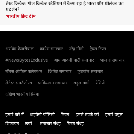
टेस्ट क्रिकेट: गॉल क्रिकेट स्टेडियम में कैसा रहा है भारत और श्रीलंका का
प्रदर्शन?
भारतीय क्रिकेट टीम
अरविंद केजरीवाल
कांग्रेस समाचार
नरेंद्र मोदी
ट्रैवल टिप्स
#NewsBytesExclusive
आम आदमी पार्टी समाचार
भाजपा समाचार
बॉक्स ऑफिस कलेक्शन
क्रिकेट समाचार
फुटबॉल समाचार
लेटेस्ट स्मार्टफोन्स
पाकिस्तान समाचार
राहुल गांधी
रेसिपी
दक्षिण भारतीय सिनेमा
हमारे बारे में
प्राइवेसी पॉलिसी
नियम
हमसे संपर्क करें
हमारे उसूल
शिकायत
खबरें
समाचार संग्रह
विषय संग्रह