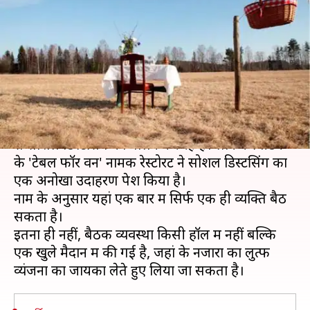
नायाब उदाहरण, इस "रेस्टोरेंट" में बैठ
सकता है केवल एक ग्राहक
लेखन
May 04, 2020
10:45 am
अंजली
क्या है खबर?
कोरोना वायरस से बचने के लिए लोग अपने-अपने तरीके
से सोशल डिस्टेंसिंग का पालन कर रहे हैं। लेकिन स्वीडन
के 'टेबल फॉर वन' नामक रेस्टोरेंट ने सोशल डिस्टेंसिंग का
एक अनोखा उदाहरण पेश किया है।
नाम के अनुसार यहां एक बार में सिर्फ एक ही व्यक्ति बैठ
सकता है।
इतना ही नहीं, बैठक व्यवस्था किसी हॉल में नहीं बल्कि
एक खुले मैदान में की गई है, जहां के नजारों का लुत्फ