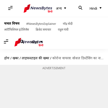
अन्य
Hindi
चर्चित विषय
#NewsBytesExplainer
नरेंद्र मोदी
आर्टिफिशियल इंटेलिजेंस
क्रिकेट समाचार
राहुल गांधी
Hindi
होम
/
खबरें
/
लाइफस्टाइल की खबरें
/
कोरोना वायरस: सोशल डिस्टेंसिंग का नायाब उदाहरण, इस "रेस्टोरेंट" में बैठ सकता है केवल एक ग्राहक
ADVERTISEMENT