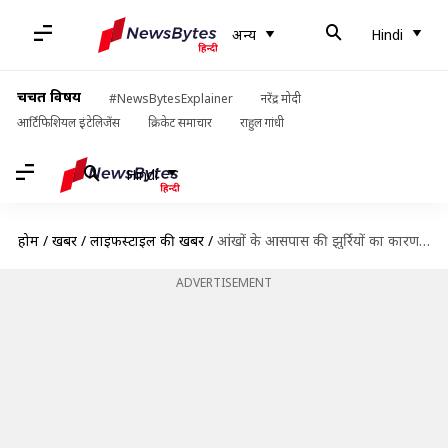
अन्य
Hindi
चर्चित विषय
#NewsBytesExplainer
नरेंद्र मोदी
आर्टिफिशियल इंटेलिजेंस
क्रिकेट समाचार
राहुल गांधी
Hindi
होम
/
खबरें
/
लाइफस्टाइल की खबरें
/
आंखों के आसपास की झुर्रियों का कारण बन सकती हैं ये 5 गलतियां
ADVERTISEMENT