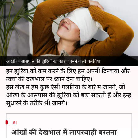
कारण बन सकती हैं ये 5 गलतियां
लेखन
Jul 08, 2026
07:25 pm
अंजली
क्या है खबर?
आंखों के आसपास की त्वचा बहुत नाजुक होती है और
यहां की झुर्रियां समय से पहले बढ़ती उम्र के लक्षणों का
आंखों के आसपास की झुर्रियों का कारण बनने वाली गलतियां
संकेत दे सकती हैं।
इन झुर्रियों को कम करने के लिए हमें अपनी दिनचर्या और
त्वचा की देखभाल पर ध्यान देना चाहिए।
इस लेख में हम कुछ ऐसी गलतियों के बारे में जानेंगे, जो
आंखों के आसपास की झुर्रियों को बढ़ा सकती हैं और इन्हें
#1
आंखों की देखभाल में लापरवाही बरतना