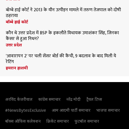
बॉम्बे हाई कोर्ट ने 2013 के यौन उत्पीड़न मामले में तरुण तेजपाल को दोषी
ठहराया
बॉम्बे हाई कोर्ट
कौन थे उत्तर प्रदेश में BSP के इकलौते विधायक उमाशंकर सिंह, जिनका
कैंसर से हुआ निधन?
उत्तर प्रदेश
'आवारापन 2' पर चली सेंसर बोर्ड की कैंची, 9 बदलाव के बाद मिली ये
रेटिंग
इमरान हाशमी
अरविंद केजरीवाल
कांग्रेस समाचार
नरेंद्र मोदी
ट्रैवल टिप्स
#NewsBytesExclusive
आम आदमी पार्टी समाचार
भाजपा समाचार
बॉक्स ऑफिस कलेक्शन
क्रिकेट समाचार
फुटबॉल समाचार