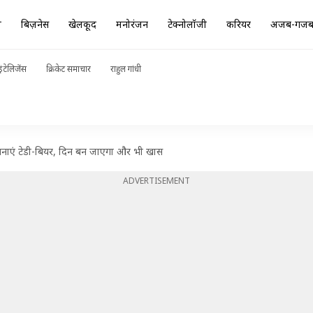
ा
बिज़नेस
खेलकूद
मनोरंजन
टेक्नोलॉजी
करियर
अजब-गज
ंटेलिजेंस
क्रिकेट समाचार
राहुल गांधी
 से बनाएं टेडी-बियर, दिन बन जाएगा और भी खास
ADVERTISEMENT