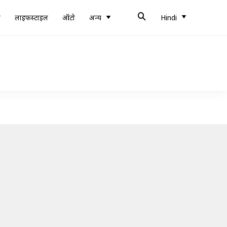
ब
लाइफस्टाइल
ऑटो
अन्य
Hindi