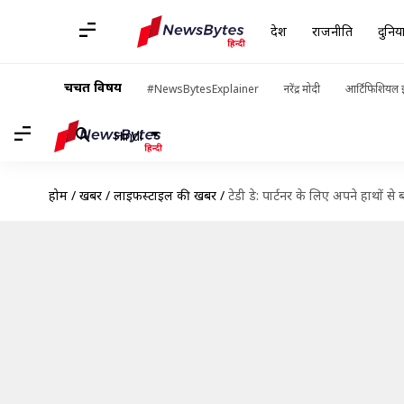
देश
राजनीति
दुनिय
चर्चित विषय
#NewsBytesExplainer
नरेंद्र मोदी
आर्टिफिशियल इ
Hindi
होम
/
खबरें
/
लाइफस्टाइल की खबरें
/
टेडी डे: पार्टनर के लिए अपने हाथों