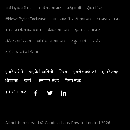
अरविंद केजरीवाल
कांग्रेस समाचार
नरेंद्र मोदी
ट्रैवल टिप्स
#NewsBytesExclusive
आम आदमी पार्टी समाचार
भाजपा समाचार
बॉक्स ऑफिस कलेक्शन
क्रिकेट समाचार
फुटबॉल समाचार
लेटेस्ट स्मार्टफोन्स
पाकिस्तान समाचार
राहुल गांधी
रेसिपी
दक्षिण भारतीय सिनेमा
हमारे बारे में
प्राइवेसी पॉलिसी
नियम
हमसे संपर्क करें
हमारे उसूल
शिकायत
खबरें
समाचार संग्रह
विषय संग्रह
हमें फॉलो करें
All rights reserved © Candela Labs Private Limited 2026