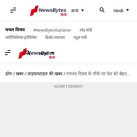
अन्य
Hindi
चर्चित विषय
#NewsBytesExplainer
नरेंद्र मोदी
आर्टिफिशियल इंटेलिजेंस
क्रिकेट समाचार
राहुल गांधी
Hindi
होम
/
खबरें
/
लाइफस्टाइल की खबरें
/
गणतंत्र दिवस के मौके पर देश को बेहतर बनाने के लिए करें ये 5 पहल
ADVERTISEMENT