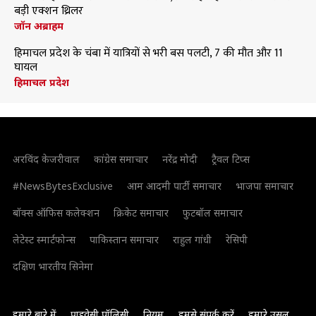
बड़ी एक्शन थ्रिलर
जॉन अब्राहम
हिमाचल प्रदेश के चंबा में यात्रियों से भरी बस पलटी, 7 की मौत और 11
घायल
हिमाचल प्रदेश
अरविंद केजरीवाल
कांग्रेस समाचार
नरेंद्र मोदी
ट्रैवल टिप्स
#NewsBytesExclusive
आम आदमी पार्टी समाचार
भाजपा समाचार
बॉक्स ऑफिस कलेक्शन
क्रिकेट समाचार
फुटबॉल समाचार
लेटेस्ट स्मार्टफोन्स
पाकिस्तान समाचार
राहुल गांधी
रेसिपी
दक्षिण भारतीय सिनेमा
हमारे बारे में
प्राइवेसी पॉलिसी
नियम
हमसे संपर्क करें
हमारे उसूल