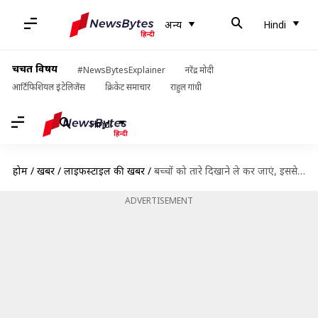
अन्य
Hindi
चर्चित विषय
#NewsBytesExplainer
नरेंद्र मोदी
आर्टिफिशियल इंटेलिजेंस
क्रिकेट समाचार
राहुल गांधी
Hindi
होम
/
खबरें
/
लाइफस्टाइल की खबरें
/
बच्चों को तारे दिखाने ले कर जाएं, इससे बढ़ेगी उनकी जिज्ञासा और वे बनेंगे बुद्धिमान
ADVERTISEMENT