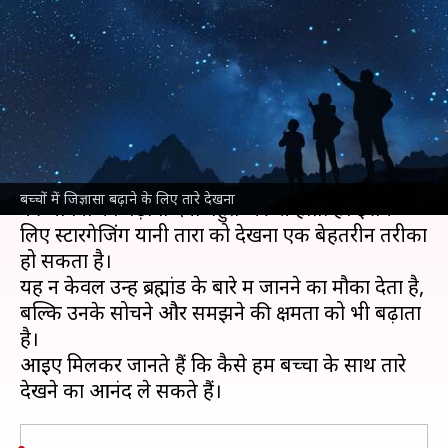
इससे बढ़ेगी उनकी जिज्ञासा और वे
बनेंगे बुद्धिमान
लेखन
Nov 18, 2024
10:18 am
सयाली
क्या है खबर?
बच्चों के स्वस्थ विकास के लिए उनमें जिज्ञासा और खोज
बच्चों में जिज्ञासा बढ़ाने के लिए तारे देखना
की भावना को बढ़ावा देना बहुत जरूरी होता है। इसके
लिए स्टारगेजिंग यानी तारों को देखना एक बेहतरीन तरीका
हो सकता है।
यह न केवल उन्हें ब्रह्मांड के बारे में जानने का मौका देता है,
बल्कि उनके सोचने और समझने की क्षमता को भी बढ़ाता
है।
आइए मिलकर जानते हैं कि कैसे हम बच्चों के साथ तारे