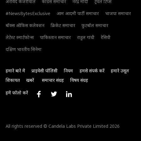
अरविंद केजरीवाल
कांग्रेस समाचार
नरेंद्र मोदी
ट्रैवल टिप्स
#NewsBytesExclusive
आम आदमी पार्टी समाचार
भाजपा समाचार
बॉक्स ऑफिस कलेक्शन
क्रिकेट समाचार
फुटबॉल समाचार
लेटेस्ट स्मार्टफोन्स
पाकिस्तान समाचार
राहुल गांधी
रेसिपी
दक्षिण भारतीय सिनेमा
हमारे बारे में
प्राइवेसी पॉलिसी
नियम
हमसे संपर्क करें
हमारे उसूल
शिकायत
खबरें
समाचार संग्रह
विषय संग्रह
हमें फॉलो करें
All rights reserved © Candela Labs Private Limited 2026