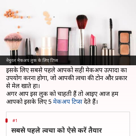
ये 5 टिप्स, चेहरा दिखेगा खिला-खिला
लेखन
Apr 06, 2023
11:24 am
अंजली
क्या है खबर?
नेचुरल मेकअप या नो मेकअप लुक मुश्किल हो सकता है।
इसमें चेहरे को ज्यादा मेकअप से न ढकना और खामियों
नेचुरल मेकअप लुक के लिए टिप्स
को छिपाना होता है।
इसके लिए सबसे पहले आपको सही मेकअप उत्पादों का
उपयोग करना होगा, जो आपकी त्वचा की टोन और प्रकार
से मेल खाते हों।
अगर आप इस लुक को चाहती हैं तो आइए आज हम
आपको इसके लिए 5
मेकअप टिप्स
#1
सबसे पहले त्वचा को ऐसे करें तैयार