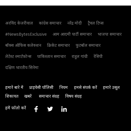
अरविंद केजरीवाल
कांग्रेस समाचार
नरेंद्र मोदी
ट्रैवल टिप्स
#NewsBytesExclusive
आम आदमी पार्टी समाचार
भाजपा समाचार
बॉक्स ऑफिस कलेक्शन
क्रिकेट समाचार
फुटबॉल समाचार
लेटेस्ट स्मार्टफोन्स
पाकिस्तान समाचार
राहुल गांधी
रेसिपी
दक्षिण भारतीय सिनेमा
हमारे बारे में
प्राइवेसी पॉलिसी
नियम
हमसे संपर्क करें
हमारे उसूल
शिकायत
खबरें
समाचार संग्रह
विषय संग्रह
हमें फॉलो करें