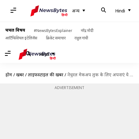
अन्य
Hindi
चर्चित विषय
#NewsBytesExplainer
नरेंद्र मोदी
आर्टिफिशियल इंटेलिजेंस
क्रिकेट समाचार
राहुल गांधी
Hindi
होम
/
खबरें
/
लाइफस्टाइल की खबरें
/
नेचुरल मेकअप लुक के लिए अपनाएं ये 5 टिप्स, चेहरा दिखेगा खिला-खिला
ADVERTISEMENT