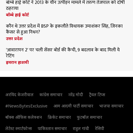
बॉम्बे हाई कोर्ट ने 2013 के यौन उत्पीड़न मामले में तरुण तेजपाल को दोषी
ठहराया
बॉम्बे हाई कोर्ट
कौन थे उत्तर प्रदेश में BSP के इकलौते विधायक उमाशंकर सिंह, जिनका
कैंसर से हुआ निधन?
उत्तर प्रदेश
'आवारापन 2' पर चली सेंसर बोर्ड की कैंची, 9 बदलाव के बाद मिली ये
रेटिंग
इमरान हाशमी
अरविंद केजरीवाल
कांग्रेस समाचार
नरेंद्र मोदी
ट्रैवल टिप्स
#NewsBytesExclusive
आम आदमी पार्टी समाचार
भाजपा समाचार
बॉक्स ऑफिस कलेक्शन
क्रिकेट समाचार
फुटबॉल समाचार
लेटेस्ट स्मार्टफोन्स
पाकिस्तान समाचार
राहुल गांधी
रेसिपी