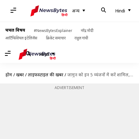
अन्य
Hindi
चर्चित विषय
#NewsBytesExplainer
नरेंद्र मोदी
आर्टिफिशियल इंटेलिजेंस
क्रिकेट समाचार
राहुल गांधी
Hindi
होम
/
खबरें
/
लाइफस्टाइल की खबरें
/
जामुन को इन 5 व्यंजनों में करें शामिल, स्वाद हो जाएगा दोगुना
ADVERTISEMENT