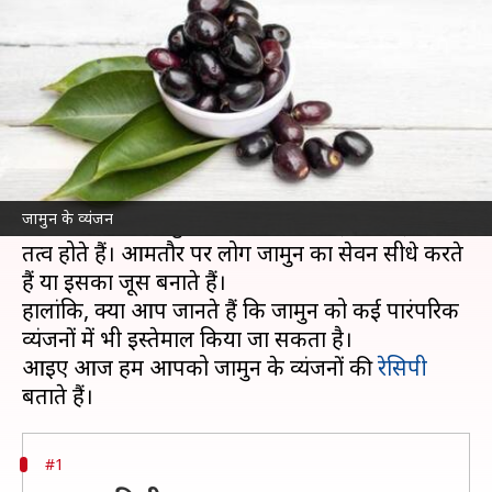
शामिल, स्वाद हो जाएगा दोगुना
लेखन
Mar 28, 2025
12:34 pm
अंजली
क्या है खबर?
जामुन गर्मियों का एक बेहतरीन फल है, जिसकी तासीर
ठंडी होती है।
जामुन के व्यंजन
यह फल स्वाद में खट्टा-मीठा होता है और इसमें कई पौष्टिक
तत्व होते हैं। आमतौर पर लोग जामुन का सेवन सीधे करते
हैं या इसका जूस बनाते हैं।
हालांकि, क्या आप जानते हैं कि जामुन को कई पारंपरिक
व्यंजनों में भी इस्तेमाल किया जा सकता है।
आइए आज हम आपको जामुन के व्यंजनों की
रेसिपी
#1