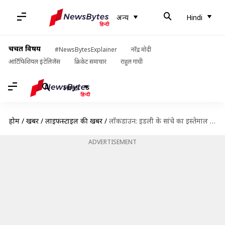
अन्य
Hindi
चर्चित विषय
#NewsBytesExplainer
नरेंद्र मोदी
आर्टिफिशियल इंटेलिजेंस
क्रिकेट समाचार
राहुल गांधी
Hindi
होम
/
खबरें
/
लाइफस्टाइल की खबरें
/
लॉकडाउन: इडली के सांचे का इस्तेमाल कर घर पर ऐसे बनाएं चोको लावा केक
ADVERTISEMENT