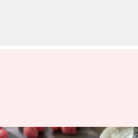
लॉकडाउन: इडली के सांचे का