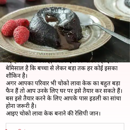
इस्तेमाल कर घर पर ऐसे बनाएं चोको
लावा केक
लेखन
Apr 17, 2020
09:00 pm
अंजली
क्या है खबर?
'चोको लावा केक' नाम सुनते ही मुंह में पानी आ गया न!
यह होना तो लाजमी है, क्योंकि इसका जायका ही इतना
बेमिसाल है कि बच्चों से लेकर बड़ों तक हर कोई इसका
शौकिन है।
अगर आपका परिवार भी चोको लावा केक का बहुत बड़ा
फैन हैं तो आप उनके लिए घर पर इसे तैयार कर सकते हैं।
बस इसे तैयार करने के लिए आपके पास इडली का सांचा
होना जरूरी है।