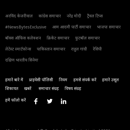
अरविंद केजरीवाल
कांग्रेस समाचार
नरेंद्र मोदी
ट्रैवल टिप्स
#NewsBytesExclusive
आम आदमी पार्टी समाचार
भाजपा समाचार
बॉक्स ऑफिस कलेक्शन
क्रिकेट समाचार
फुटबॉल समाचार
लेटेस्ट स्मार्टफोन्स
पाकिस्तान समाचार
राहुल गांधी
रेसिपी
दक्षिण भारतीय सिनेमा
हमारे बारे में
प्राइवेसी पॉलिसी
नियम
हमसे संपर्क करें
हमारे उसूल
शिकायत
खबरें
समाचार संग्रह
विषय संग्रह
हमें फॉलो करें