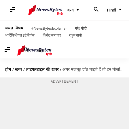
अन्य
Hindi
चर्चित विषय
#NewsBytesExplainer
नरेंद्र मोदी
आर्टिफिशियल इंटेलिजेंस
क्रिकेट समाचार
राहुल गांधी
Hindi
होम
/
खबरें
/
लाइफस्टाइल की खबरें
/
अगर मजबूत दांत चाहते हैं तो इन चीजों का करें सेवन और इनसे करें परहेज
ADVERTISEMENT